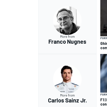
More from
FORM
Franco Nugnes
Ghin
com
RALLY
FORM
More from
Carlos Sainz Jr.
F1 
con