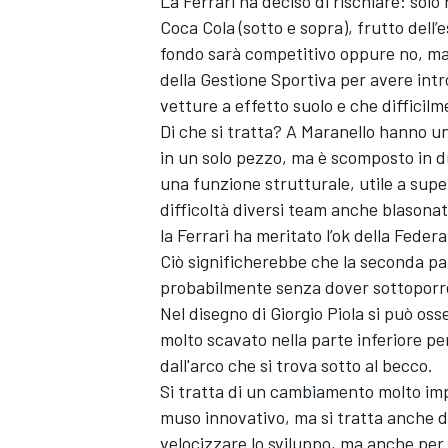
La
Ferrari
ha deciso di rischiare: solo 
Coca Cola (sotto e sopra), frutto del
fondo sarà competitivo oppure no, ma
della Gestione Sportiva per avere int
vetture a effetto suolo e che difficil
Di che si tratta? A Maranello hanno u
in un solo pezzo, ma è scomposto in du
una funzione strutturale, utile a supe
difficoltà diversi team anche blasonat
la Ferrari ha meritato l’ok della Feder
Ciò significherebbe che la seconda pa
probabilmente senza dover sottoporre
Nel disegno di
Giorgio Piola
si può oss
molto scavato nella parte inferiore p
dall'arco che si trova sotto al becco.
Si tratta di un cambiamento molto imp
muso innovativo, ma si tratta anche d
velocizzare lo sviluppo, ma anche per 