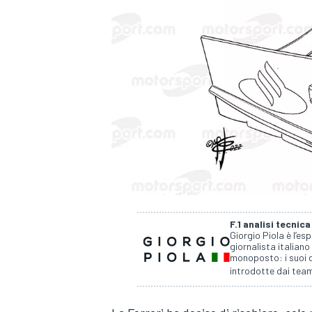
F.1 analisi tecnica
Giorgio Piola è l’es
giornalista italiano
monoposto: i suoi d
introdotte dai team
MONOPOSTO