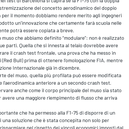
nei test di Barcellona si capirà se la F1-75 con la doppia
l’estremizzazione del concetto aerodinamico del doppio
 per il momento dobbiamo rendere merito agli ingegneri
rodotto un’innovazione che certamente farà scuola nelle
mente potrà essere copiata a breve.
n muso che abbiamo definito “modulare”: non è realizzato
e parti. Quella che si innesta al telaio dovrebbe avere
rare il crash test frontale, una prova che ha messo in
i (Red Bull) prima di ottenere l’omologazione FIA, mentre
azione Internazionale già in dicembre.
rte del muso, quella più profilata può essere modificata
 l’aerodinamica anteriore a un secondo crash test.
ervare anche come il corpo principale del muso sia stato
er avere una maggiore riempimento di flusso che arriva
ortante che ha permesso alla F1-75 di disporre di un
i una soluzione che è stata concepita non solo per
risparmiare nel rispetto dei vincoli economici imposti dal