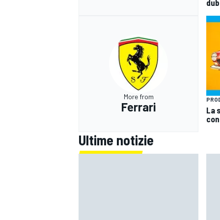
dub
More from
PRO
Ferrari
La s
conq
Ultime notizie