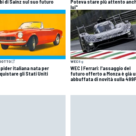
bi di Sainz sul suo futuro
Poteva stare più attento anc
lui"
DOTTO
WEC
8 g
pider italiana nata per
WEC | Ferrari: l'assaggio del
uistare gli Stati Uniti
futuro offerto a Monza è già 
abbuffata di novità sulla 499