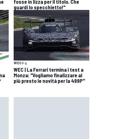
he
fosse in lizza per il titolo. Che
guardi lo specchietto!"
WEC
9 g
WEC | La Ferrari termina i test a
una
Monza: "Vogliamo finalizzare al
P
più presto le novità per la 499P"