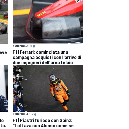
FORMULA 1
6 g
F1 | Ferrari: cominciata una
deve
campagna acquisti con l'arrivo di
due ingegneri dell'area telaio
FORMULA 1
12 g
Ho
F1 | Piastri furioso con Sainz:
to.
"Lottava con Alonso come se