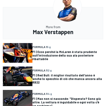
More from
Max Verstappen
FORMULA 1
5 g
F1 | Ecco perché la McLaren è stata prudente
sull'introduzione della sua ala posteriore
ribaltabile
FORMULA 1
12 g
F1 | Red Bull: il miglior risultato dell'anno è
anche lo specchio di ciò che manca ancora alla
RB22
FORMULA 1
14 g
F1 | Max non si nasconde: "Disperato? Sono già
oltre. La vettura è inguidabile e ogni volta c'è
un problema"