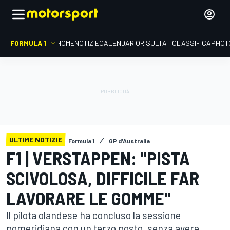
FORMULA 1
HOME
NOTIZIE
CALENDARIO
RISULTATI
CLASSIFICA
PHOT
ULTIME NOTIZIE
Formula 1
GP d'Australia
F1 | VERSTAPPEN: "PISTA
SCIVOLOSA, DIFFICILE FAR
LAVORARE LE GOMME"
Il pilota olandese ha concluso la sessione
pomeridiana con un terzo posto, senza avere