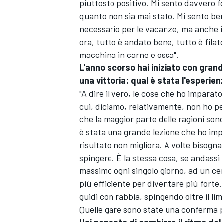
piuttosto positivo. Mi sento davvero 
quanto non sia mai stato. Mi sento be
necessario per le vacanze, ma anche i
ora, tutto è andato bene, tutto è filato
macchina in carne e ossa".
L'anno scorso hai iniziato con gran
una vittoria: qual è stata l'esperie
"A dire il vero, le cose che ho imparato
cui, diciamo, relativamente, non ho pe
che la maggior parte delle ragioni son
è stata una grande lezione che ho impar
risultato non migliora. A volte bisogna
spingere. È la stessa cosa, se andassi 
massimo ogni singolo giorno, ad un ce
più efficiente per diventare più forte.
guidi con rabbia, spingendo oltre il lim
Quelle gare sono state una conferma 
Hai pensato di cambiare il ritmo de