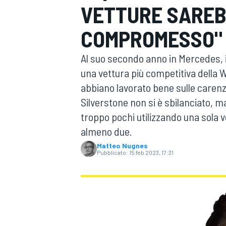
VETTURE SAREB
MOTOGP
WEC
COMPROMESSO"
Al suo secondo anno in Mercedes, il
una vettura più competitiva della 
abbiano lavorato bene sulle carenz
Silverstone non si è sbilanciato, ma
troppo pochi utilizzando una sola 
WRC
almeno due.
Matteo Nugnes
Pubblicato:
15 feb 2023, 17:31