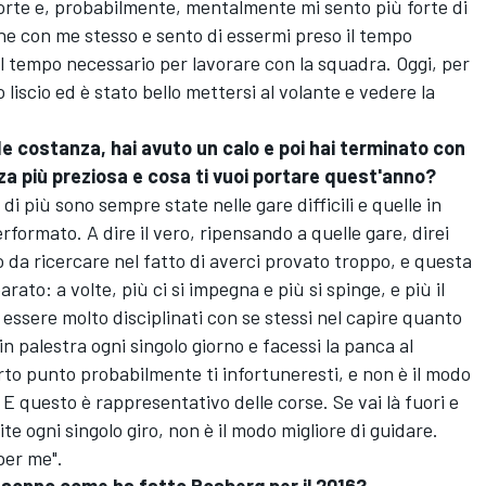
forte e, probabilmente, mentalmente mi sento più forte di
ne con me stesso e sento di essermi preso il tempo
l tempo necessario per lavorare con la squadra. Oggi, per
 liscio ed è stato bello mettersi al volante e vedere la
de costanza, hai avuto un calo e poi hai terminato con
nza più preziosa e cosa ti vuoi portare quest'anno?
 di più sono sempre state nelle gare difficili e quelle in
rformato. A dire il vero, ripensando a quelle gare, direi
o da ricercare nel fatto di averci provato troppo, e questa
ato: a volte, più ci si impegna e più si spinge, e più il
 essere molto disciplinati con se stessi nel capire quanto
in palestra ogni singolo giorno e facessi la panca al
rto punto probabilmente ti infortuneresti, e non è il modo
 E questo è rappresentativo delle corse. Se vai là fuori e
ite ogni singolo giro, non è il modo migliore di guidare.
per me".
l sonno come ha fatto Rosberg per il 2016?