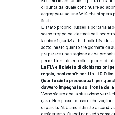
Russell
rimane umile. Il pilota britan
di punta dal quale continuare ad app
aggrappate ad una W14 che si spera p
limiti.
E' stato proprio Russell a portarla al
sceso troppo nei dettagli nell'incont
lasciare i giudizi ai test collettivi de
sottolineato quanto tre giornate da s
preparare una stagione e che probabi
permettere almeno alle squadre di u
La FIA e il divieto di dichiarazioni p
regola, così com'è scritta. Il CIO lim
Quanto siete preoccupati per questo
davvero impegnata sul fronte della d
"Sono sicuro che la situazione verrà ch
gara. Non posso pensare che vogliano l
di parola. Abbiamo il diritto di condiv
desideriamo. Quindi non vedo come qu