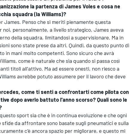
ganizzazione la partenza di James Voles e cosa ne
cchia squadra (la
Williams
)?
er James. Penso che si meriti pienamente questa
r noi, personalmente, a livello strategico, James aveva
interno della squadra, limitandosi a supervisionare. Ma in
sioni sono state prese da altri. Quindi, da questo punto di
ato in mani molto competenti. Sono sicuro che avrà
lliams, come è naturale che sia quando si passa così
ti titoli all'attivo. Ma ad essere onesti, non riesco a
Williams avrebbe potuto assumere per il lavoro che deve
ercedes, come ti senti a confrontarti come pilota con
ttive dopo averlo battuto l'anno scorso? Quali sono le
?
i questo sport sia che è in continua evoluzione e che ogni
sfide da affrontare sono basate sugli pneumatici e sulla
curamente c'è ancora spazio per migliorare, e questo mi