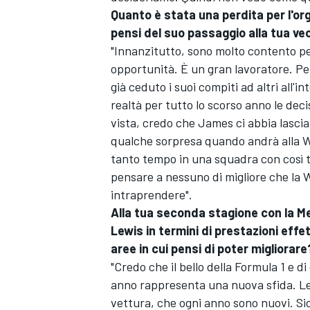
Quanto è stata una perdita per l'or
pensi del suo passaggio alla tua ve
"Innanzitutto, sono molto contento p
opportunità. È un gran lavoratore. Pe
già ceduto i suoi compiti ad altri all'
realtà per tutto lo scorso anno le deci
vista, credo che James ci abbia lasci
qualche sorpresa quando andrà alla Wi
tanto tempo in una squadra con così tan
pensare a nessuno di migliore che la 
intraprendere".
Alla tua seconda stagione con la M
Lewis in termini di prestazioni effe
aree in cui pensi di poter migliorare
ENDURANCE/GT
"Credo che il bello della Formula 1 e d
anno rappresenta una nuova sfida. Le 
vettura, che ogni anno sono nuovi. Si