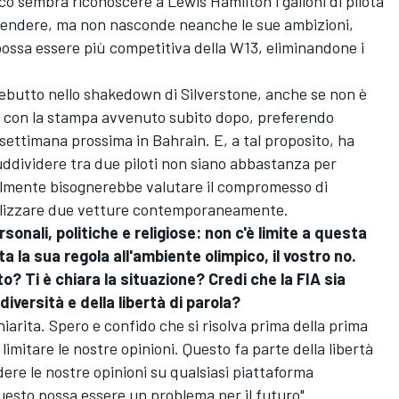
nico sembra riconoscere a
Lewis Hamilton
i galloni di pilota
rendere, ma non nasconde neanche le sue ambizioni,
ossa essere più competitiva della W13, eliminandone i
 debutto nello shakedown di Silverstone, anche se non è
ro con la stampa avvenuto subito dopo, preferendo
lla settimana prossima in Bahrain. E, a tal proposito, ha
uddividere tra due piloti non siano abbastanza per
lmente bisognerebbe valutare il compromesso di
tilizzare due vetture contemporaneamente.
ersonali, politiche e religiose: non c'è limite a questa
ita la sua regola all'ambiente olimpico, il vostro no.
? Ti è chiara la situazione? Credi che la FIA sia
iversità e della libertà di parola?
iarita. Spero e confido che si risolva prima della prima
imitare le nostre opinioni. Questo fa parte della libertà
idere le nostre opinioni su qualsiasi piattaforma
esto possa essere un problema per il futuro".