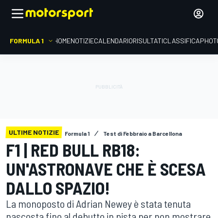
FORMULA 1
HOME
NOTIZIE
CALENDARIO
RISULTATI
CLASSIFICA
PHOT
ULTIME NOTIZIE
Formula 1
Test di Febbraio a Barcellona
F1 | RED BULL RB18:
UN'ASTRONAVE CHE È SCESA
DALLO SPAZIO!
La monoposto di Adrian Newey è stata tenuta
nascosta fino al debutto in pista per non mostrare