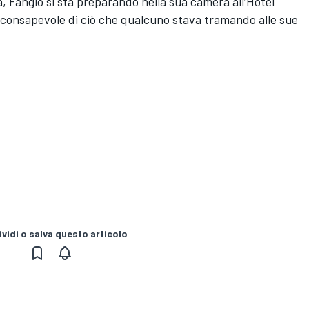
sa, Fangio si sta preparando nella sua camera all’Hotel
inconsapevole di ciò che qualcuno stava tramando alle sue
vidi o salva questo articolo