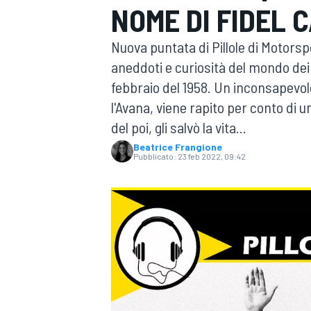
NOME DI FIDEL 
MOTOGP
WEC
Nuova puntata di Pillole di Motors
aneddoti e curiosità del mondo dei
febbraio del 1958. Un inconsapevole
l'Avana, viene rapito per conto di u
del poi, gli salvò la vita...
Beatrice Frangione
Pubblicato:
23 feb 2022, 09:42
WRC