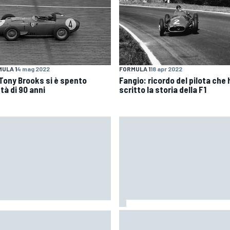
ULA 1
4 mag 2022
FORMULA 1
18 apr 2022
| Tony Brooks si è spento
Fangio: ricordo del pilota che 
età di 90 anni
scritto la storia della F1
MotoGP | Márquez: "L'anno sc
oGP | Bagnaia: "Alex Marquez
facevo la differenza in punti i
 riferimento tra le Ducati, devo