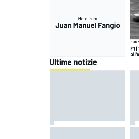
More from
Juan Manuel Fangio
FORM
F1 
all'
Ultime notizie
RALLY
MotoGP | Zarco risale in moto tre
Mot
mesi dopo il suo grave infortunio
è il