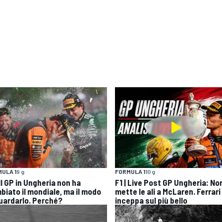
ULA 1
9 g
FORMULA 1
10 g
 Il GP in Ungheria non ha
F1 | Live Post GP Ungheria: Nor
biato il mondiale, ma il modo
mette le ali a McLaren. Ferrari 
guardarlo. Perché?
inceppa sul più bello