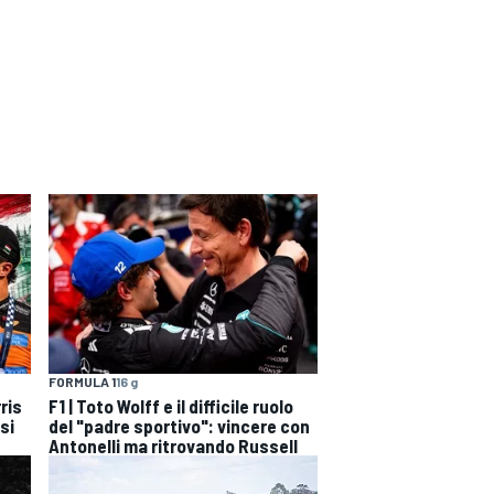
FORMULA 1
16 g
ris
F1 | Toto Wolff e il difficile ruolo
si
del "padre sportivo": vincere con
Antonelli ma ritrovando Russell