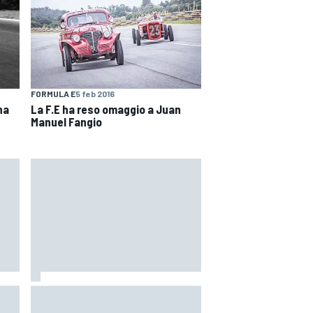
FORMULA E
5 feb 2016
ha
La F.E ha reso omaggio a Juan
Manuel Fangio
orso
MotoGP | Acosta: "La pista
n
peggiore per KTM, era come