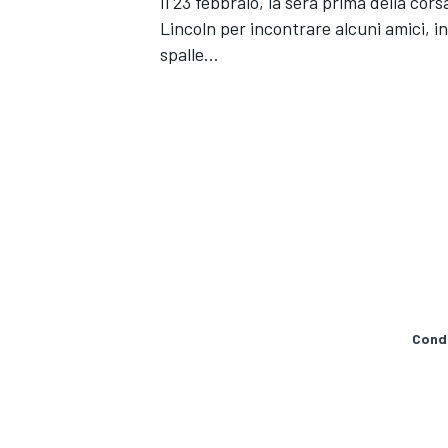
Il 23 febbraio, la sera prima della cor
Lincoln per incontrare alcuni amici, 
spalle...
Condi