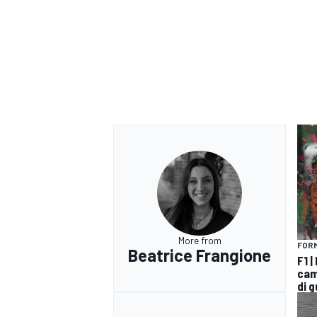
More from
FORM
Beatrice Frangione
F1 |
MONOMARCA
cam
di 