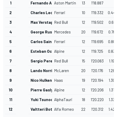
1
Fernando Alonso
Aston Martin
13
1'18.887
2
Charles Leclerc
Ferrari
10
1'19.332
0.44
3
Max Verstappen
Red Bull
12
1'19.502
0.615
4
George Russell
Mercedes
20
1'19.672
0.78
5
Carlos Sainz Jr.
Ferrari
12
1'19.695
0.80
6
Esteban Ocon
Alpine
12
1'19.725
0.83
7
Sergio Perez
Red Bull
15
1'20.083
1.196
8
Lando Norris
McLaren
20
1'20.176
1.289
9
Nico Hulkenberg
Haas
19
1'20.194
1.307
10
Pierre Gasly
Alpine
12
1'20.206
1.319
11
Yuki Tsunoda
AlphaTauri
18
1'20.220
1.333
12
Valtteri Bottas
Alfa Romeo
22
1'20.312
1.425