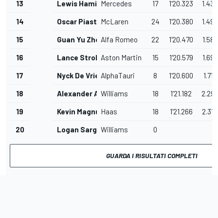
13
Lewis Hamilton
Mercedes
17
1'20.323
1.436
14
Oscar Piastri
McLaren
24
1'20.380
1.493
15
Guan Yu Zhou
Alfa Romeo
22
1'20.470
1.583
16
Lance Stroll
Aston Martin
15
1'20.579
1.692
17
Nyck De Vries
AlphaTauri
8
1'20.600
1.713
18
Alexander Albon
Williams
18
1'21.182
2.29
19
Kevin Magnussen
Haas
18
1'21.266
2.37
20
Logan Sargeant
Williams
0
GUARDA I RISULTATI COMPLETI