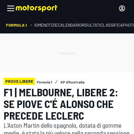
FORMULA 1
HOME
NOTIZIE
CALENDARIO
RISULTATI
CLASSIFICA
PHOT
PROVE LIBERE
Formula 1
GP d'Australia
F1 | MELBOURNE, LIBERE 2:
SE PIOVE C'É ALONSO CHE
PRECEDE LECLERC
L'Aston Martin dello spagnolo, dotata di gomme
medie, è stata la più veloce nella seconda sessione