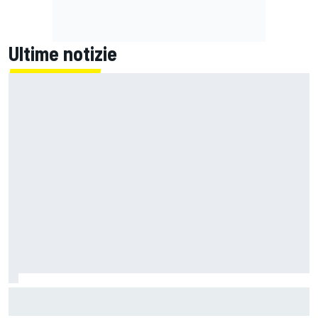
Ultime notizie
MotoGP | KTM potrà sostituire il componente anomalo dei
suoi motori prima del GP di Aragon