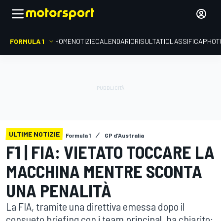
FORMULA 1
HOME
NOTIZIE
CALENDARIO
RISULTATI
CLASSIFICA
PHOT
ULTIME NOTIZIE
Formula 1
GP d'Australia
F1 | FIA: VIETATO TOCCARE LA
MACCHINA MENTRE SCONTA
UNA PENALITÀ
La FIA, tramite una direttiva emessa dopo il
consueto briefing con i team principal, ha chiarito: