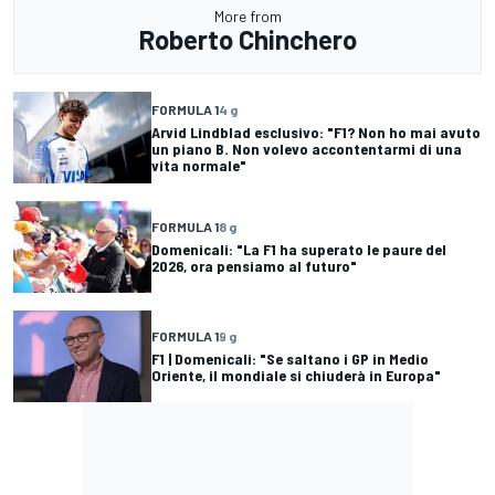
More from
Roberto Chinchero
FORMULA 1
4 g
Arvid Lindblad esclusivo: "F1? Non ho mai avuto
un piano B. Non volevo accontentarmi di una
vita normale"
FORMULA 1
8 g
Domenicali: "La F1 ha superato le paure del
2026, ora pensiamo al futuro"
FORMULA 1
9 g
F1 | Domenicali: "Se saltano i GP in Medio
Oriente, il mondiale si chiuderà in Europa"