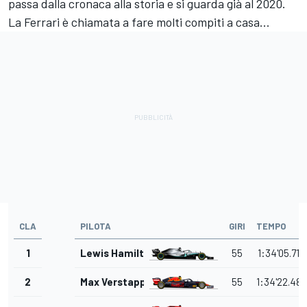
passa dalla cronaca alla storia e si guarda già al 2020.
La Ferrari è chiamata a fare molti compiti a casa...
CLA
PILOTA
GIRI
TEMPO
1
Lewis Hamilton
55
1:34'05.715
2
Max Verstappen
55
1:34'22.487