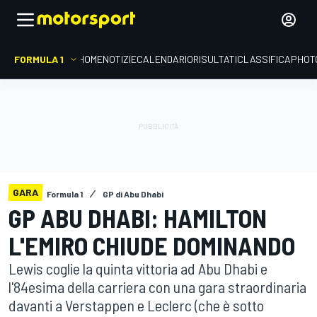
FORMULA 1
HOME
NOTIZIE
CALENDARIO
RISULTATI
CLASSIFICA
PHOT
GARA
Formula 1
GP di Abu Dhabi
GP ABU DHABI: HAMILTON
L'EMIRO CHIUDE DOMINANDO
Lewis coglie la quinta vittoria ad Abu Dhabi e
l'84esima della carriera con una gara straordinaria
davanti a Verstappen e Leclerc (che è sotto