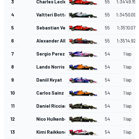
3
Charles Leclerc
55
1:34'49.150
4
Valtteri Bottas
55
1:34'50.094
5
Sebastian Vettel
55
1:35'10.072
6
Alexander Albon
55
1:35'14.920
7
Sergio Perez
54
1 lap
8
Lando Norris
54
1 lap
9
Daniil Kvyat
54
1 lap
10
Carlos Sainz Jr.
54
1 lap
11
Daniel Ricciardo
54
1 lap
12
Nico Hulkenberg
54
1 lap
13
Kimi Raikkonen
54
1 lap