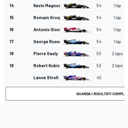
14
Kevin Magnussen
54
1 lap
15
Romain Grosjean
54
1 lap
16
Antonio Giovinazzi
54
1 lap
17
George Russell
54
1 lap
18
Pierre Gasly
53
2 laps
19
Robert Kubica
53
2 laps
Lance Stroll
45
GUARDA I RISULTATI COMPLE