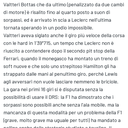
Valtteri Bottas che da ultimo (penalizzato da due cambi
di motore) è risalito fino al quarto posto a suon di
sorpassi, ed è arrivato in scia a Leclerc nell'ultima
tornata sperando in un podio impossibile.
Valtteri aveva siglato anche il giro più veloce della corsa
con le hard in 1'39"715, un tempo che Leclerc non è
riuscito a contendere dopo il secondo pit stop della
Ferrari, quando il monegasco ha montato un treno di
soft nuove e che solo uno strepitoso Hamilton gli ha
strappato dalle mani al penultimo giro, perché Lewis
agli avversari non vuole lasciare nemmeno le briciole.
La gara nei primi 16 giri si è disputata senza la
possibilità di usare il DRS: la F1 ha dimostrato che i
sorpassi sono possibili anche senza l'ala mobile, ma la
mancanza di questa modalità per un problema della F1
(grave, molto grave ma uguale per tutti) ha mandato a
pallino anche delle strategie studiate a tavolino. Il