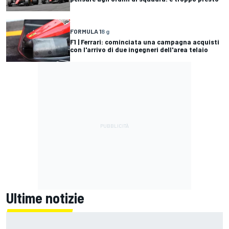
FORMULA 1
8 g
F1 | Ferrari: cominciata una campagna acquisti
con l'arrivo di due ingegneri dell'area telaio
Ultime notizie