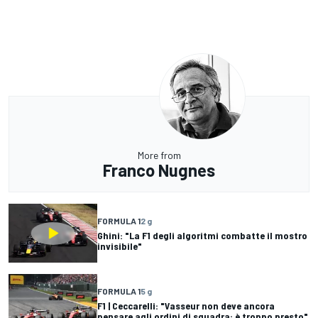
More from
Franco Nugnes
FORMULA 1
2 g
Ghini: "La F1 degli algoritmi combatte il mostro
invisibile"
FORMULA 1
5 g
F1 | Ceccarelli: "Vasseur non deve ancora
pensare agli ordini di squadra: è troppo presto"