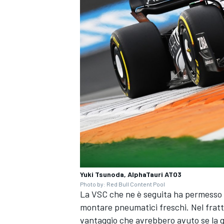
Yuki Tsunoda, AlphaTauri AT03
ENDURANCE/GT
Photo by: Red Bull Content Pool
La VSC che ne è seguita ha permesso 
montare pneumatici freschi. Nel frat
vantaggio che avrebbero avuto se la ga