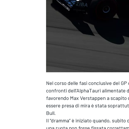
Nel corso delle fasi conclusive del GP
confronti dell’AlphaTauri alimentate da
favorendo
Max Verstappen
a scapito d
essere presa di mira è stata soprattu
Bull.
Il “dramma” è iniziato quando, subito
MONOPOSTO
una ruota non fosse fissata correttame