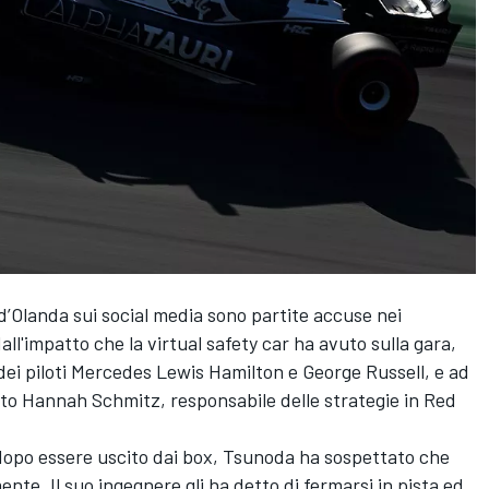
 d’Olanda sui social media sono partite accuse nei
ll'impatto che la virtual safety car ha avuto sulla gara,
ei piloti
Mercedes
Lewis Hamilton
e
George Russell
, e ad
tto Hannah Schmitz, responsabile delle strategie in Red
 dopo essere uscito dai box, Tsunoda ha sospettato che
nte. Il suo ingegnere gli ha detto di fermarsi in pista ed