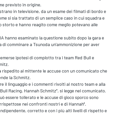
e previsto in origine.
strano in televisione, da un esame dei filmati di bordo e
ome si sia trattato di un semplice caso in cui squadra e
o storto e hanno reagito come meglio potevano alle
a FIA hanno esaminato la questione subito dopo la gara e
ella di comminare a Tsunoda un'ammonizione per aver
 emerse ipotesi di complotto tra i team Red Bull e
mitz.
ha rispedito al mittente le accuse con un comunicato che
ende la Schmitz.
 il linguaggio e i commenti rivolti al nostro team e alla
Bull Racing
, Hannah Schmitz", si legge nel comunicato.
 essere tollerato e le accuse di gioco sporco sono
rrispettose nei confronti nostri e di Hannah".
pendente, corretto e con i più alti livelli di rispetto e