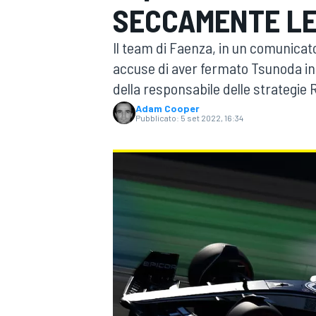
SECCAMENTE LE
MOTOGP
WEC
Il team di Faenza, in un comunicat
accuse di aver fermato Tsunoda in 
della responsabile delle strategie Re
Adam Cooper
Pubblicato:
5 set 2022, 16:34
WRC