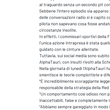
al traguardo senza un secondo pit com
Sebbene l'intero episodio sia apparso 
delle conversazioni radio si è capito c
pilota non sapevano cosa fosse andat
circostanze insolite.
In effetti, i commissari sportivi dell
l'unica azione intrapresa è stata qu
guidato con le cinture allentate.
Tuttavia, sui social media sono subito
AlphaTauri, con insulti rivolti alla Sch
Nella giornata di lunedì l’AlphaTauri 
smentisce le teorie complottiste e dif
"È incredibilmente scoraggiante leggere
responsabile della strategia della
Red 
“Un comportamento così odioso non può
MONOMARCA
inaccettabili, false e completamente i
“Abbiamo sempre gareggiato in modo indi