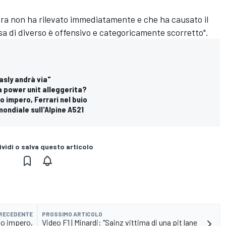
dra non ha rilevato immediatamente e che ha causato il
sa di diverso è offensivo e categoricamente scorretto".
asly andrà via"
la power unit alleggerita?
uo impero, Ferrari nel buio
 mondiale sull'Alpine A521
vidi o salva questo articolo
PRECEDENTE
PROSSIMO ARTICOLO
uo impero,
Video F1 | Minardi: "Sainz vittima di una pit lane