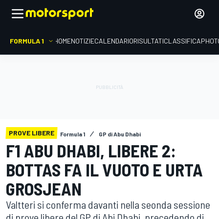
FORMULA 1
HOME
NOTIZIE
CALENDARIO
RISULTATI
CLASSIFICA
PHOT
PROVE LIBERE
Formula 1
GP di Abu Dhabi
F1 ABU DHABI, LIBERE 2:
BOTTAS FA IL VUOTO E URTA
GROSJEAN
Valtteri si conferma davanti nella seonda sessione
di prove libere del GP di Abi Dhabi, precedendo di