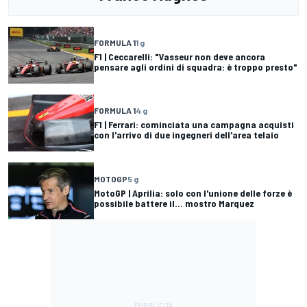
FORMULA 1
1 g
F1 | Ceccarelli: "Vasseur non deve ancora
pensare agli ordini di squadra: è troppo presto"
FORMULA 1
4 g
F1 | Ferrari: cominciata una campagna acquisti
con l'arrivo di due ingegneri dell'area telaio
MOTOGP
5 g
MotoGP | Aprilia: solo con l'unione delle forze è
possibile battere il... mostro Marquez