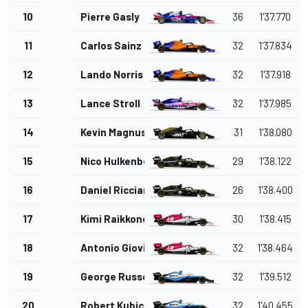
10
Pierre Gasly
36
1'37.770
11
Carlos Sainz Jr.
32
1'37.834
12
Lando Norris
32
1'37.918
13
Lance Stroll
32
1'37.985
14
Kevin Magnussen
31
1'38.080
15
Nico Hulkenberg
29
1'38.122
16
Daniel Ricciardo
26
1'38.400
17
Kimi Raikkonen
30
1'38.415
18
Antonio Giovinazzi
32
1'38.464
19
George Russell
32
1'39.512
20
Robert Kubica
32
1'40.455