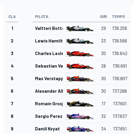
CLA
PILOTA
GIRI
TEMPO
1
Valtteri Bottas
29
1'36.256
2
Lewis Hamilton
33
1'36.566
3
Charles Leclerc
30
1'36.642
4
Sebastian Vettel
28
1'36.691
5
Max Verstappen
30
1'36.807
6
Alexander Albon
30
1'37.288
7
Romain Grosjean
17
1'37.601
8
Sergio Perez
32
1'37.637
9
Daniil Kvyat
34
1'37.651