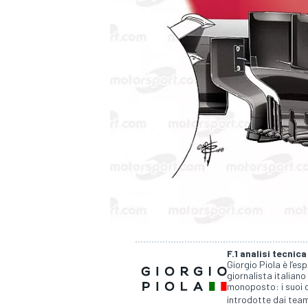
F.1 analisi tecnica
Giorgio Piola è l’es
giornalista italiano
monoposto: i suoi d
MONOPOSTO
introdotte dai team