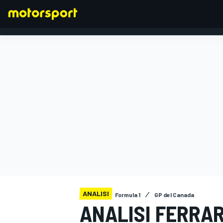
FORMULA 1
ANALISI
Formula 1
GP del Canada
ANALISI FERRAR