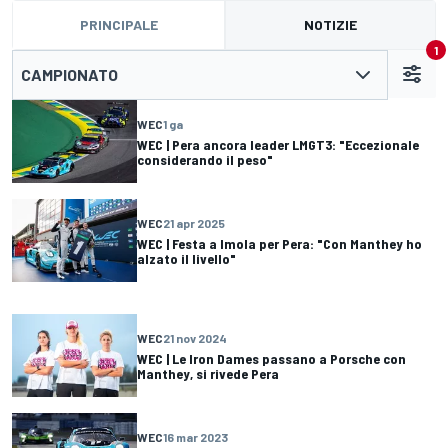
PRINCIPALE
NOTIZIE
1
CAMPIONATO
WEC
1 ga
WEC | Pera ancora leader LMGT3: "Eccezionale
considerando il peso"
WEC
21 apr 2025
WEC | Festa a Imola per Pera: "Con Manthey ho
alzato il livello"
WEC
21 nov 2024
WEC | Le Iron Dames passano a Porsche con
Manthey, si rivede Pera
WEC
16 mar 2023