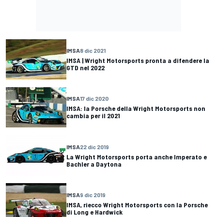
IMSA
8 dic 2021
IMSA | Wright Motorsports pronta a difendere la
GTD nel 2022
IMSA
17 dic 2020
IMSA: la Porsche della Wright Motorsports non
cambia per il 2021
IMSA
22 dic 2019
La Wright Motorsports porta anche Imperato e
Bachler a Daytona
IMSA
9 dic 2019
IMSA, riecco Wright Motorsports con la Porsche
di Long e Hardwick