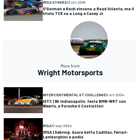
IMSA OTHERS
13 ott 2018
O’Gorman e Koch vincono a Road Atlanta, ma il
titolo TCR va a Long e Casey Jr.
More from
Wright Motorsports
INTERCONTINENTAL GT CHALLENGE
6 ott 2024
IGTC | 8h Indianapolis: festa BMW-WRT con
Weerts, a Porsche il Costruttori
IMSA
17 mar 2024
IMSA | Sebring: Acura beffa Cadillac, Ferrari-
Lamborghini a podio