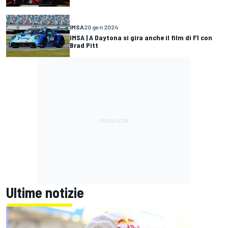
IMSA
20 gen 2024
IMSA | A Daytona si gira anche il film di F1 con
Brad Pitt
Ultime notizie