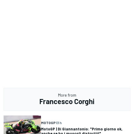
More from
Francesco Corghi
MOTOGP
13 h
MotoGP | Di Giannantonio: "Primo giorno ok,
anche se ho i muscoli distrutti!"