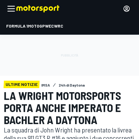
FORMULA 1
MOTOGP
WEC
WRC
ULTIME NOTIZIE
IMSA
24h di Daytona
LA WRIGHT MOTORSPORTS
PORTA ANCHE IMPERATO E
BACHLER A DAYTONA
La squadra di John Wright ha presentato la livrea
della sua 911 GT3 R #16 e aggiunto i due concorrenti