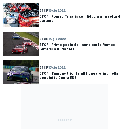
ETCR
16 giu 2022
ETCR | Romeo Ferraris con fiducia alla volta di
Jarama
ETCR
14 giu 2022
ETCR | Primo podio dell'anno per la Romeo
Ferraris a Budapest
ETCR
13 giu 2022
ETCR | Tambay trionfa all'Hungaroring nella
doppietta Cupra EKS