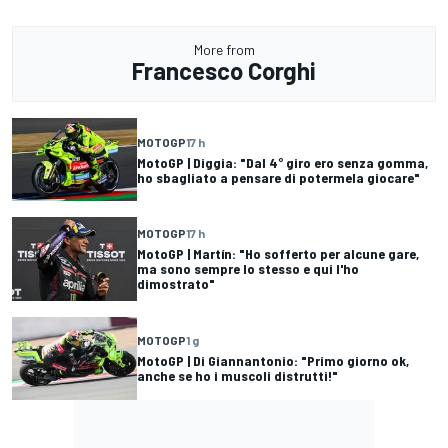
More from
Francesco Corghi
MOTOGP
17 h
MotoGP | Diggia: "Dal 4° giro ero senza gomma,
ho sbagliato a pensare di potermela giocare"
MOTOGP
17 h
MotoGP | Martín: "Ho sofferto per alcune gare,
ma sono sempre lo stesso e qui l'ho
dimostrato"
MOTOGP
1 g
MotoGP | Di Giannantonio: "Primo giorno ok,
anche se ho i muscoli distrutti!"