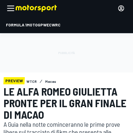
FORMULA 1
MOTOGP
WEC
WRC
PREVIEW
WTCR
Macau
LE ALFA ROMEO GIULIETTA
PRONTE PER IL GRAN FINALE
DI MACAO
A Guia nella notte cominceranno le prime prove
libere sul tracciato di 6km che presenta alle