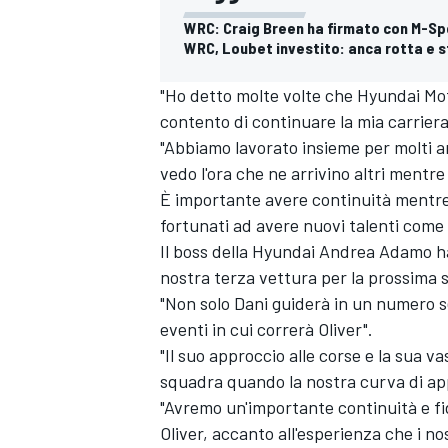
WRC: Craig Breen ha firmato con M-Spor
WRC, Loubet investito: anca rotta e s
"Ho detto molte volte che
Hyundai Mo
contento di continuare la mia carriera
"Abbiamo lavorato insieme per molti 
vedo l'ora che ne arrivino altri mentr
È importante avere continuità mentr
fortunati ad avere nuovi talenti come
Il boss della Hyundai Andrea Adamo ha 
nostra terza vettura per la prossima s
"Non solo Dani guiderà in un numero s
eventi in cui correrà Oliver".
"Il suo approccio alle corse e la sua 
ENDURANCE/GT
squadra quando la nostra curva di app
"Avremo un'importante continuità e f
Oliver, accanto all'esperienza che i no