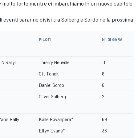
molto forte mentre ci imbarchiamo in un nuovo capitolo
i eventi saranno divisi tra Solberg e Sordo nella prossima
PILOTI
N° DI GARA
 N Rally1
Thierry Neuville
11
Ott Tanak
8
Daniel Sordo
6
Oliver Solberg
2
aris Rally1
Kalle Rovanpera*
69
Elfyn Evans*
33