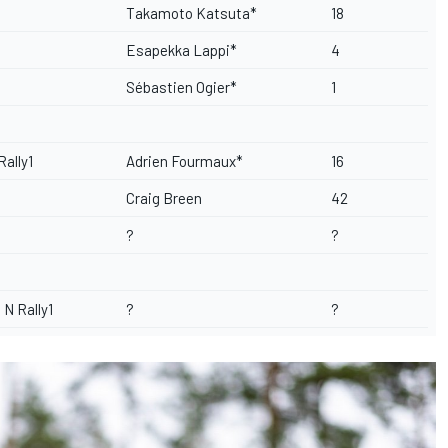
Takamoto Katsuta*
18
Esapekka Lappi*
4
Sébastien Ogier*
1
ally1
Adrien Fourmaux*
16
Craig Breen
42
?
?
 N Rally1
?
?