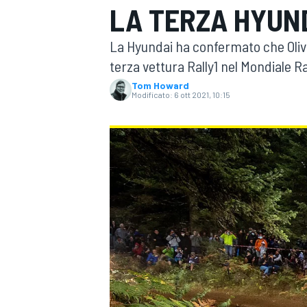
LA TERZA HYUN
MOTOGP
WEC
La Hyundai ha confermato che Oliv
terza vettura Rally1 nel Mondiale Ra
Tom Howard
Modificato:
6 ott 2021, 10:15
WRC