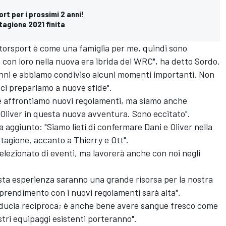
t per i prossimi 2 anni!
tagione 2021 finita
torsport
è come una famiglia per me, quindi sono
 con loro nella nuova era ibrida del WRC", ha detto Sordo.
anni e abbiamo condiviso alcuni momenti importanti. Non
e ci prepariamo a nuove sfide".
e affrontiamo nuovi regolamenti, ma siamo anche
 Oliver in questa nuova avventura. Sono eccitato".
aggiunto: "Siamo lieti di confermare Dani e Oliver nella
tagione, accanto a Thierry e Ott".
elezionato di eventi, ma lavorerà anche con noi negli
vasta esperienza saranno una grande risorsa per la nostra
rendimento con i nuovi regolamenti sarà alta".
iducia reciproca; è anche bene avere sangue fresco come
stri equipaggi esistenti porteranno".