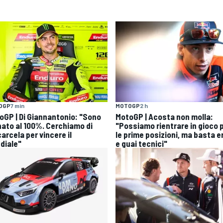
OGP
7 min
MOTOGP
2 h
oGP | Di Giannantonio: "Sono
MotoGP | Acosta non molla:
nato al 100%. Cerchiamo di
"Possiamo rientrare in gioco 
arcela per vincere il
le prime posizioni, ma basta er
diale"
e guai tecnici"