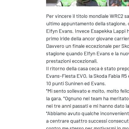
Per vincere il titolo mondiale WRC2 s
ultimo appuntamento della stagione,
Elfyn Evans. Invece Esapekka Lappi ha
primo iride della ancor giovane carrie
Davvero un finale eccezionale per Sk
stagione quando Elfyn Evans e la nuo
prestazioni eccezionali.
Il ritorno della casa ceca è stato pr
Evans-Fiesta EVO, la Skoda Fabia R5 è 
10 punti Suninen ed Evans.
"Mi sento sollevato e molto, molto fel
la gara. "Ognuno nel team ha meritato
nei tre anni passati e mi hanno dato la
"Abbiamo avuto qualche inconveniente 
a centrare quattro successi consecutiv
contro me stesso per motivarmi in molt