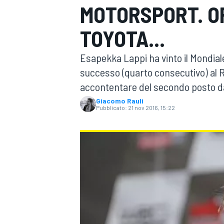
MOTORSPORT. O
MOTOGP
WEC
TOYOTA...
Esapekka Lappi ha vinto il Mondia
successo (quarto consecutivo) al R
accontentare del secondo posto da
Giacomo Rauli
Pubblicato:
21 nov 2016, 15:22
WRC