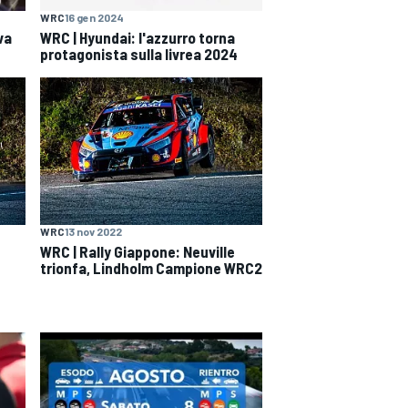
WRC
16 gen 2024
va
WRC | Hyundai: l'azzurro torna
protagonista sulla livrea 2024
WRC
13 nov 2022
WRC | Rally Giappone: Neuville
trionfa, Lindholm Campione WRC2