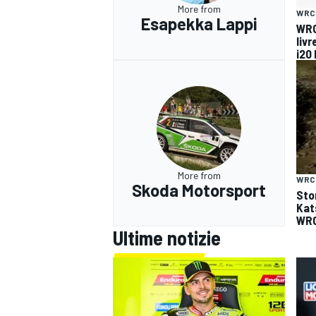
More from
WRC
Esapekka Lappi
WRC
livr
i20 
More from
WRC
Skoda Motorsport
Sto
Kat
WRC
Ultime notizie