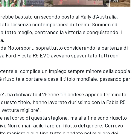
arebbe bastato un secondo posto al Rally d'Australia,
 data l'assenza contemporanea di Teemu Suninen ed
 fatto meglio, centrando la vittoria e conquistando il
ra.
oda Motorsport, soprattutto considerando la partenza di
va Ford Fiesta R5 EVO avevano spaventato tutti con
epotente e, complice un impiego sempre minore della coppia
riuscita a portare a casa il titolo mondiale, passando per
ice", ha dichiarato il 25enne finlandese appena terminata
 questo titolo, hanno lavorato durissimo con la Fabia R5
 vettura migliore".
nel corso di questa stagione, ma alla fine sono riuscito
i. Non è mai facile fare un filotto del genere. Correvo
e maniere e alla fine tutto è andato nel migliore dei