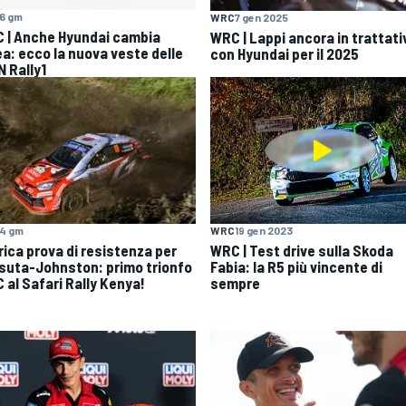
6 gm
WRC
7 gen 2025
 | Anche Hyundai cambia
WRC | Lappi ancora in trattati
ea: ecco la nuova veste delle
con Hyundai per il 2025
N Rally1
4 gm
WRC
19 gen 2023
rica prova di resistenza per
WRC | Test drive sulla Skoda
suta-Johnston: primo trionfo
Fabia: la R5 più vincente di
 al Safari Rally Kenya!
sempre