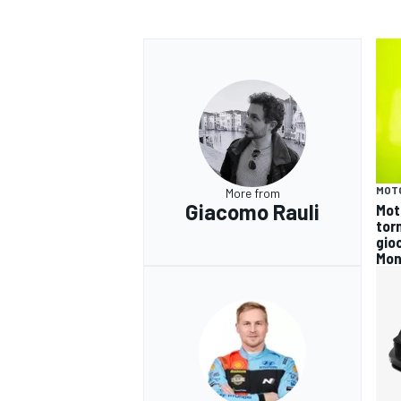
MOT
More from
Giacomo Rauli
Mot
tor
gioc
Mon
RALLY