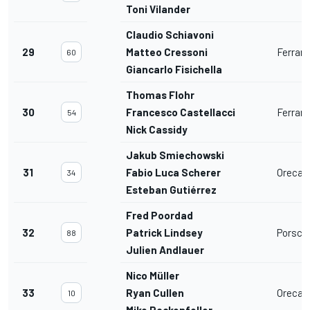
Toni Vilander
Claudio Schiavoni
29
Matteo Cressoni
Ferrar
60
Giancarlo Fisichella
Thomas Flohr
30
Francesco Castellacci
Ferrar
54
Nick Cassidy
Jakub Smiechowski
31
Fabio Luca Scherer
Oreca 
34
Esteban Gutiérrez
Fred Poordad
32
Patrick Lindsey
Porsche
88
Julien Andlauer
Nico Müller
33
Ryan Cullen
Oreca 
10