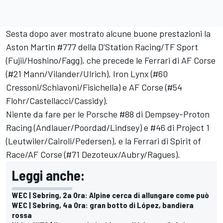
Sesta dopo aver mostrato alcune buone prestazioni la
Aston Martin #777 della D'Station Racing/TF Sport
(Fujii/Hoshino/Fagg), che precede le Ferrari di AF Corse
(#21 Mann/Vilander/Ulrich), Iron Lynx (#60
Cressoni/Schiavoni/Fisichella) e AF Corse (#54
Flohr/Castellacci/Cassidy).
Niente da fare per le Porsche #88 di Dempsey-Proton
Racing (Andlauer/Poordad/Lindsey) e #46 di Project 1
(Leutwiler/Cairoli/Pedersen), e la Ferrari di Spirit of
Race/AF Corse (#71 Dezoteux/Aubry/Ragues).
Leggi anche:
WEC | Sebring, 2a Ora: Alpine cerca di allungare come può
WEC | Sebring, 4a Ora: gran botto di López, bandiera
rossa