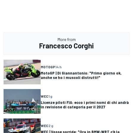
More from
Francesco Corghi
MOTOGP
14 h
MotoGP | Di Giannantonio: "Primo giorno ok,
anche se ho i muscoli distrutti!"
WEC
1 g
Licenze piloti FIA: ecco i primi nomi di chi andrà
in revisione di categoria per il 2027
WEC
2 g
WEC | Vosse sorride: "Ora in BMW-WRT c'è la