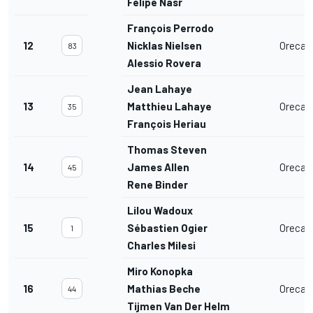
Felipe Nasr
François Perrodo
12
Nicklas Nielsen
Oreca 
83
Alessio Rovera
Jean Lahaye
13
Matthieu Lahaye
Oreca 
35
François Heriau
Thomas Steven
14
James Allen
Oreca 
45
Rene Binder
Lilou Wadoux
15
Sébastien Ogier
Oreca 
1
Charles Milesi
Miro Konopka
16
Mathias Beche
Oreca 
44
Tijmen Van Der Helm