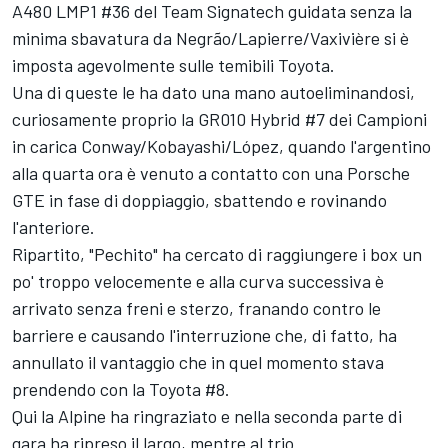
A480 LMP1 #36 del Team
Signatech
guidata senza la
minima sbavatura da Negrão/Lapierre/Vaxivière si è
imposta agevolmente sulle temibili Toyota.
Una di queste le ha dato una mano autoeliminandosi,
curiosamente proprio la GR010 Hybrid #7 dei Campioni
in carica Conway/Kobayashi/López, quando l'argentino
alla quarta ora è venuto a contatto con una Porsche
GTE in fase di doppiaggio, sbattendo e rovinando
l'anteriore.
Ripartito, "Pechito" ha cercato di raggiungere i box un
po' troppo velocemente e alla curva successiva è
arrivato senza freni e sterzo, franando contro le
barriere e causando l'interruzione che, di fatto, ha
annullato il vantaggio che in quel momento stava
prendendo con la Toyota #8.
Qui la Alpine ha ringraziato e nella seconda parte di
gara ha ripreso il largo, mentre al trio