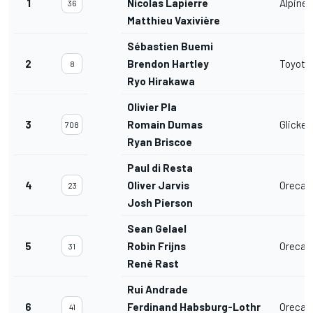
1
Nicolas Lapierre
Alpine
36
Matthieu Vaxivière
Sébastien Buemi
2
Brendon Hartley
Toyota 
8
Ryo Hirakawa
Olivier Pla
3
Romain Dumas
Glicke
708
Ryan Briscoe
Paul di Resta
4
Oliver Jarvis
Oreca 
23
Josh Pierson
Sean Gelael
5
Robin Frijns
Oreca 
31
René Rast
Rui Andrade
6
Ferdinand Habsburg-Lothringen
Oreca 
41