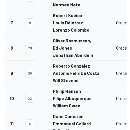
Norman Nato
Robert Kubica
7
Louis Délétraz
Oreca 
9
Lorenzo Colombo
Oliver Rasmussen,
8
Ed Jones
Oreca 
28
Jonathan Aberdein
Roberto Gonzalez
9
António Félix Da Costa
Oreca 
38
Will Stevens
Philip Hanson
10
Filipe Albuquerque
Oreca 
22
William Owen
Dane Cameron
11
Emmanuel Collard
Oreca 
5