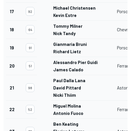
Michael Christensen
17
Porsche
92
Kevin Estre
Tommy Milner
18
Chevrol
64
Nick Tandy
Gianmaria Bruni
19
Porsche
91
Richard Lietz
Alessandro Pier Guidi
20
Ferrar
51
James Calado
Paul Dalla Lana
21
David Pittard
Aston 
98
Nicki Thiim
Miguel Molina
22
Ferrar
52
Antonio Fuoco
Ben Keating