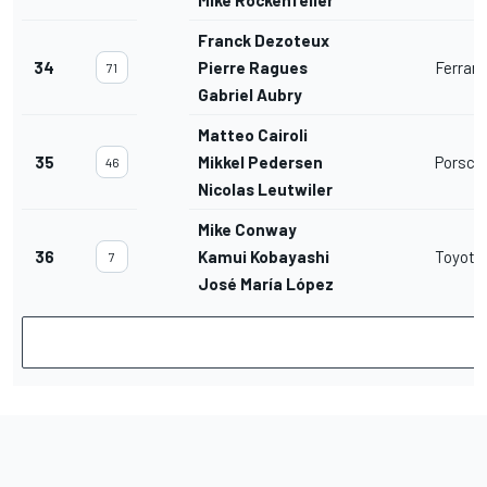
Mike Rockenfeller
Franck Dezoteux
34
Pierre Ragues
Ferrar
71
Gabriel Aubry
Matteo Cairoli
35
Mikkel Pedersen
Porsche
46
Nicolas Leutwiler
Mike Conway
36
Kamui Kobayashi
Toyota 
7
José María López