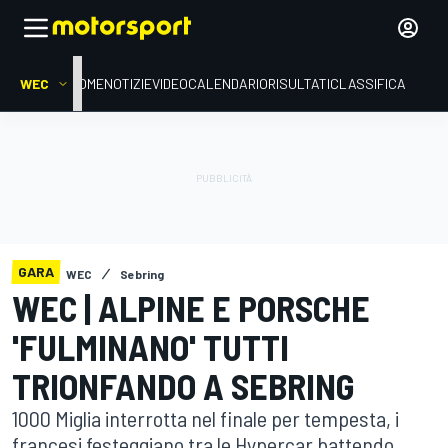
WEC
HOME
NOTIZIE
VIDEO
CALENDARIO
RISULTATI
CLASSIFICA
GARA
WEC
Sebring
WEC | ALPINE E PORSCHE
'FULMINANO' TUTTI
TRIONFANDO A SEBRING
1000 Miglia interrotta nel finale per tempesta, i
francesi festeggiano tra le Hypercar battendo