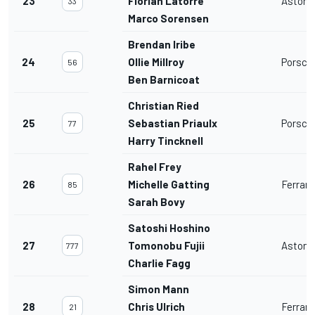
23
Florian Latorre
Aston 
33
Marco Sorensen
Brendan Iribe
24
Ollie Millroy
Porsche
56
Ben Barnicoat
Christian Ried
25
Sebastian Priaulx
Porsche
77
Harry Tincknell
Rahel Frey
26
Michelle Gatting
Ferrar
85
Sarah Bovy
Satoshi Hoshino
27
Tomonobu Fujii
Aston 
777
Charlie Fagg
Simon Mann
28
Chris Ulrich
Ferrar
21