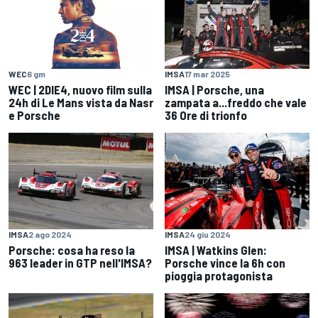
WEC
6 gm
IMSA
17 mar 2025
WEC | 2DIE4, nuovo film sulla
IMSA | Porsche, una
24h di Le Mans vista da Nasr
zampata a...freddo che vale
e Porsche
36 Ore di trionfo
IMSA
2 ago 2024
IMSA
24 giu 2024
Porsche: cosa ha reso la
IMSA | Watkins Glen:
963 leader in GTP nell'IMSA?
Porsche vince la 6h con
pioggia protagonista