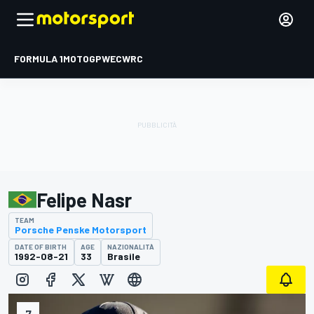
FORMULA 1
MOTOGP
WEC
WRC
Felipe Nasr
TEAM
Porsche Penske Motorsport
DATE OF BIRTH
AGE
NAZIONALITÀ
1992-08-21
33
Brasile
7