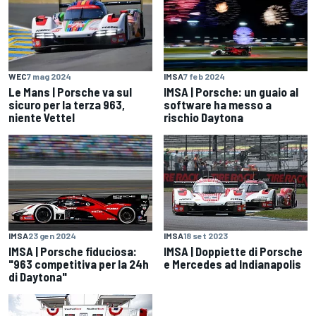
WEC
7 mag 2024
IMSA
7 feb 2024
Le Mans | Porsche va sul
IMSA | Porsche: un guaio al
sicuro per la terza 963,
software ha messo a
niente Vettel
rischio Daytona
IMSA
23 gen 2024
IMSA
18 set 2023
IMSA | Porsche fiduciosa:
IMSA | Doppiette di Porsche
"963 competitiva per la 24h
e Mercedes ad Indianapolis
di Daytona"