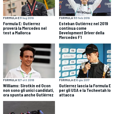
FORMULA E
31 lug 2019
FORMULA 1
13 feb 2019
Formula E: Gutierrez
Esteban Gutiérrez nel 2019
proverà la Mercedes nel
continua come
test a Mallorca
Development Driver della
Mercedes F1
FORMULA 1
27 ott 2018
FORMULA E
10 giu 2017
Williams: Sirotkin ed Ocon
Gutierrez lascia la Formula E
non sono gli unici candidati,
per gli USA e la Techeetah lo
ora spunta anche Gutiérrez
attacca