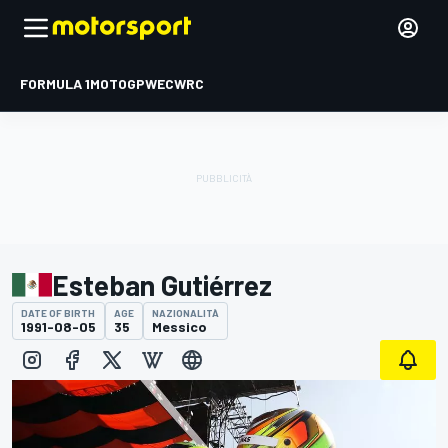
FORMULA 1
MOTOGP
WEC
WRC
Esteban Gutiérrez
DATE OF BIRTH
AGE
NAZIONALITÀ
1991-08-05
35
Messico