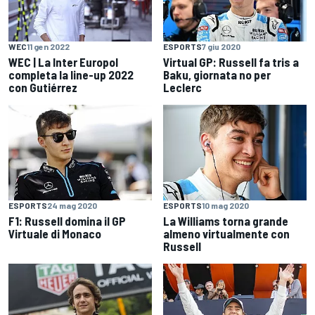
WEC
11 gen 2022
ESPORTS
7 giu 2020
WEC | La Inter Europol
Virtual GP: Russell fa tris a
completa la line-up 2022
Baku, giornata no per
con Gutiérrez
Leclerc
ESPORTS
24 mag 2020
ESPORTS
10 mag 2020
F1: Russell domina il GP
La Williams torna grande
Virtuale di Monaco
almeno virtualmente con
Russell