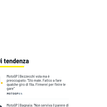
Di tendenza
1
.
MotoGP | Bezzecchi vola ma è
preoccupato: "Sto male. Fatico a fare
qualche giro di fila. Firmerei per finire le
gare"
MOTOGP
9 h
MotoGP | Bagnaia: "Non serviva il parere di