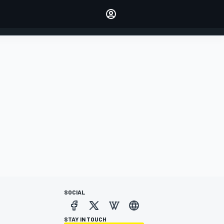
dei tuoi piloti preferiti
Fai sentire la tua voce
commentando l'articolo
ACCEDI
EDIZIONE
ITALIA
SOCIAL
STAY IN TOUCH