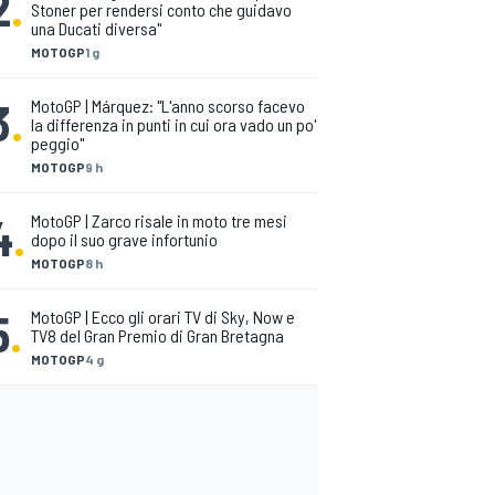
2
.
Stoner per rendersi conto che guidavo
una Ducati diversa"
MOTOGP
1 g
3
.
MotoGP | Márquez: "L'anno scorso facevo
la differenza in punti in cui ora vado un po'
peggio"
MOTOGP
9 h
4
.
MotoGP | Zarco risale in moto tre mesi
dopo il suo grave infortunio
MOTOGP
8 h
5
.
MotoGP | Ecco gli orari TV di Sky, Now e
TV8 del Gran Premio di Gran Bretagna
MOTOGP
4 g