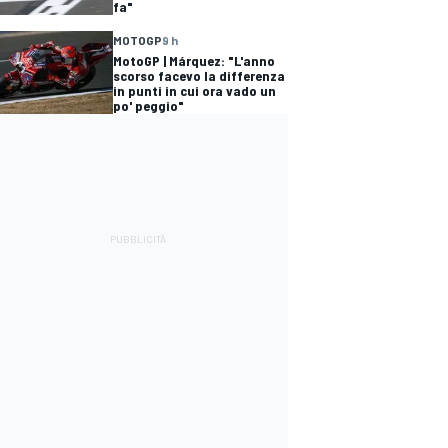
fa"
MOTOGP
9 h
MotoGP | Márquez: "L'anno
scorso facevo la differenza
in punti in cui ora vado un
po' peggio"