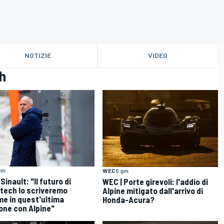
NOTIZIE
VIDEO
ch
gm
WEC
5 gm
Sinault: "Il futuro di
WEC | Porte girevoli: l'addio di
tech lo scriveremo
Alpine mitigato dall'arrivo di
me in quest'ultima
Honda-Acura?
one con Alpine"