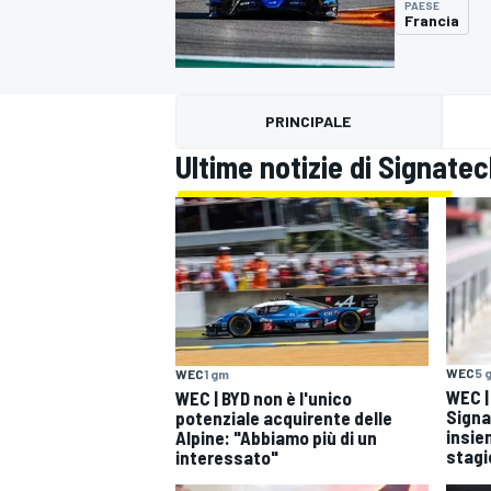
PAESE
MOTOGP
WEC
Francia
PRINCIPALE
Ultime notizie di Signate
WRC
WEC
5 
WEC
1 gm
WEC | 
WEC | BYD non è l'unico
Signa
potenziale acquirente delle
insie
Alpine: "Abbiamo più di un
stagi
interessato"