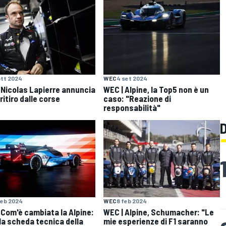
ott 2024
WEC
4 set 2024
 Nicolas Lapierre annuncia
WEC | Alpine, la Top5 non è un
 ritiro dalle corse
caso: "Reazione di
responsabilità"
feb 2024
WEC
8 feb 2024
 Com'è cambiata la Alpine:
WEC | Alpine, Schumacher: "Le
la scheda tecnica della
mie esperienze di F1 saranno