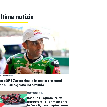
ltime notizie
OTOGP
8 h
otoGP | Zarco risale in moto tre mesi
opo il suo grave infortunio
MOTOGP
9 h
MotoGP | Bagnaia: "Alex
Marquez è il riferimento tra
le Ducati, devo capire come