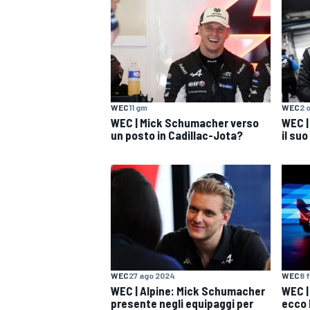
WEC
11 gm
WEC
2 
WEC | Mick Schumacher verso
WEC |
un posto in Cadillac-Jota?
il suo
WEC
27 ago 2024
WEC
8 
WEC | Alpine: Mick Schumacher
WEC |
MONOPOSTO
presente negli equipaggi per
ecco 