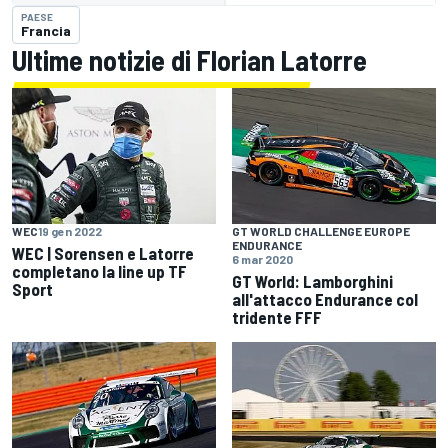
PAESE
Francia
Ultime notizie di Florian Latorre
WEC
19 gen 2022
GT WORLD CHALLENGE EUROPE
ENDURANCE
WEC | Sorensen e Latorre
6 mar 2020
completano la line up TF
GT World: Lamborghini
Sport
all'attacco Endurance col
tridente FFF