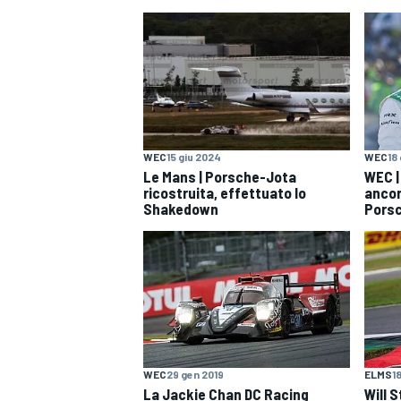
WEC
15 giu 2024
WEC
18
Le Mans | Porsche-Jota
WEC |
ricostruita, effettuato lo
ancor
Shakedown
Porsc
WEC
29 gen 2019
ELMS
1
MONOPOSTO
La Jackie Chan DC Racing
Will S