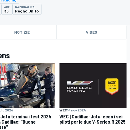
AGE
NAZIONALITÀ
35
Regno Unito
NOTIZIE
VIDEO
vens
 dic 2024
WEC
14 nov 2024
 Jota termina i test 2024
WEC | Cadillac-Jota: ecco i sei
a Cadillac: "Buone
piloti per le due V-Series.R 2025
ste"