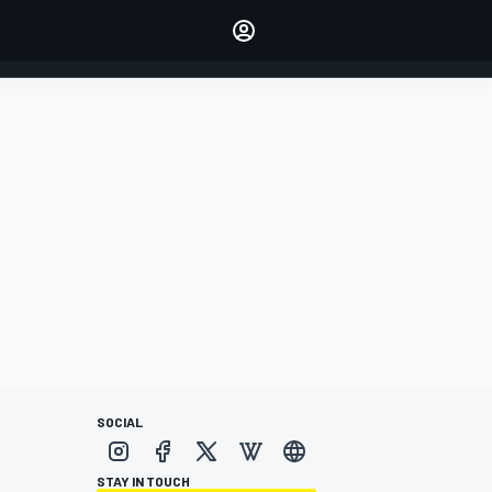
dei tuoi piloti preferiti
Fai sentire la tua voce
commentando l'articolo
ACCEDI
EDIZIONE
ITALIA
SOCIAL
STAY IN TOUCH