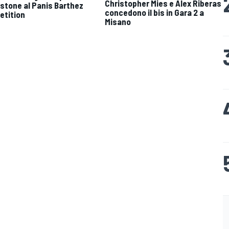
Christopher Mies e Alex Riberas
rstone al Panis Barthez
concedono il bis in Gara 2 a
tition
Misano