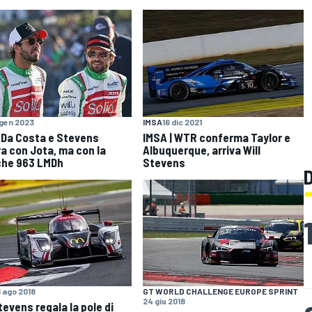
 gen 2023
IMSA
16 dic 2021
 Da Costa e Stevens
IMSA | WTR conferma Taylor e
a con Jota, ma con la
Albuquerque, arriva Will
he 963 LMDh
Stevens
8 ago 2018
GT WORLD CHALLENGE EUROPE SPRINT
24 giu 2018
tevens regala la pole di