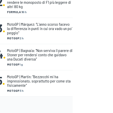
2
.
rendere le monoposto di F1 più leggere di
altri 80 kg
FORMULA 1
6 h
3
.
MotoGP | Márquez: "L'anno scorso facevo
la differenza in punti in cui ora vado un po'
peggio"
MOTOGP
2 h
4
.
MotoGP | Bagnaia: "Non serviva il parere di
Stoner per rendersi conto che guidavo
una Ducati diversa"
MOTOGP
1 g
5
.
MotoGP | Martin: "Bezzecchi mi ha
impressionato, soprattutto per come sta
fisicamente"
MOTOGP
3 h