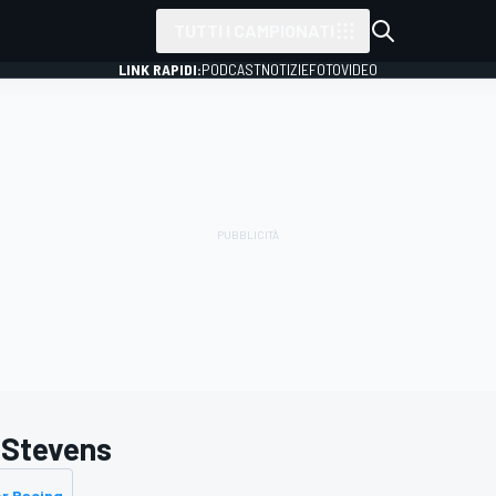
TUTTI I CAMPIONATI
LINK RAPIDI:
PODCAST
NOTIZIE
FOTO
VIDEO
l Stevens
r Racing