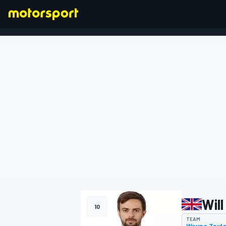
FORMULA 1
Wil
10
TEAM
Wayne Taylo