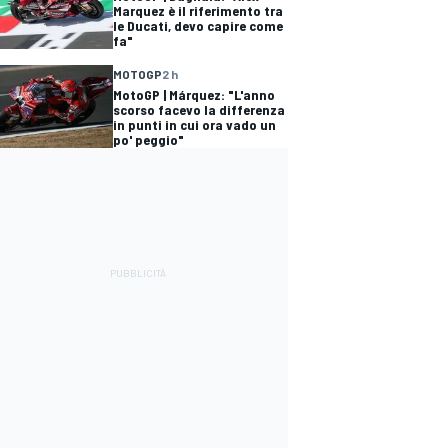
Marquez è il riferimento tra
le Ducati, devo capire come
fa"
MOTOGP
2 h
MotoGP | Márquez: "L'anno
scorso facevo la differenza
in punti in cui ora vado un
po' peggio"