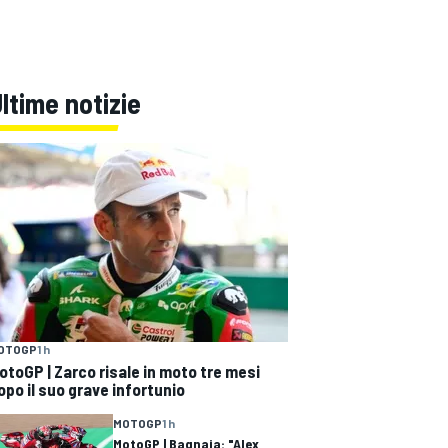
ltime notizie
OTOGP
1 h
otoGP | Zarco risale in moto tre mesi
opo il suo grave infortunio
MOTOGP
1 h
MotoGP | Bagnaia: "Alex