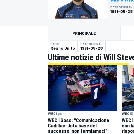
MOTOGP
WEC
DATE OF BIRTH
1991-05-28
PRINCIPALE
PAESE
DATE OF BIRTH
Regno Unito
1991-05-28
Ultime notizie di Will Ste
WRC
WEC
1 ga
WEC
13
WEC | Gass: "Comunicazione
WEC |
Cadillac-Jota base del
con l
successo, non fermiamoci"
rispo