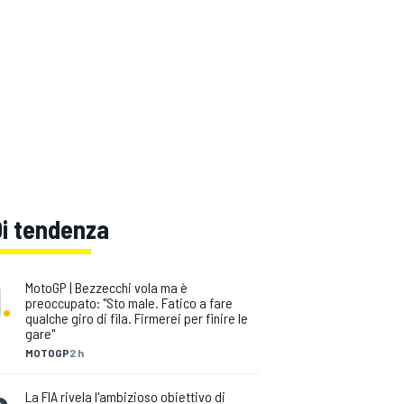
Di tendenza
1
.
MotoGP | Bezzecchi vola ma è
preoccupato: "Sto male. Fatico a fare
qualche giro di fila. Firmerei per finire le
gare"
MOTOGP
2 h
La FIA rivela l'ambizioso obiettivo di