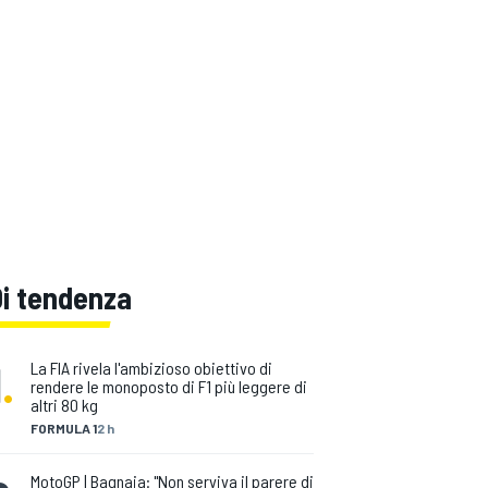
Di tendenza
1
.
La FIA rivela l'ambizioso obiettivo di
rendere le monoposto di F1 più leggere di
altri 80 kg
FORMULA 1
2 h
MotoGP | Bagnaia: "Non serviva il parere di