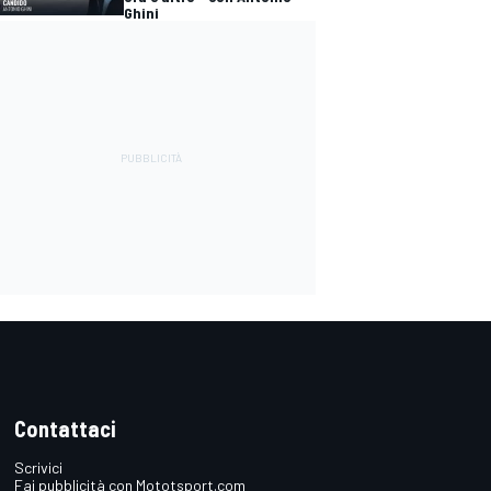
Ghini
Contattaci
Scrivici
Fai pubblicità con Mototsport.com