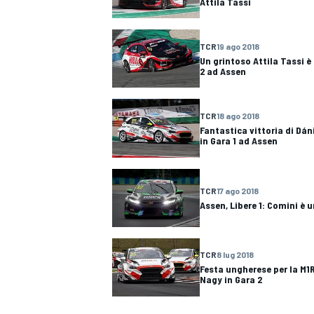
Attila Tassi
TCR
19 ago 2018
Un grintoso Attila Tassi è
2 ad Assen
TCR
18 ago 2018
Fantastica vittoria di Dán
in Gara 1 ad Assen
TCR
17 ago 2018
Assen, Libere 1: Comini è 
TCR
8 lug 2018
MONOMARCA
Festa ungherese per la M1
Nagy in Gara 2