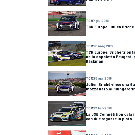
TCR
7 giu 2019
TCR Europe: Julien Briché v
TCR
26 mag 2019
TCR Europe: Briché trionf
nella doppietta Peugeot, 
Bäckman
TCR
28 apr 2019
Julien Briché vince una Ga
mozzafiato all'Hungarori
TCR
27 feb 2019
La JSB Compétition cala il
con due ragazze in pista