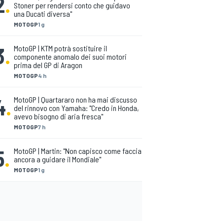
2
.
Stoner per rendersi conto che guidavo
una Ducati diversa"
MOTOGP
1 g
3
.
MotoGP | KTM potrà sostituire il
componente anomalo dei suoi motori
prima del GP di Aragon
MOTOGP
4 h
4
.
MotoGP | Quartararo non ha mai discusso
del rinnovo con Yamaha: "Credo in Honda,
avevo bisogno di aria fresca"
MOTOGP
7 h
5
.
MotoGP | Martin: "Non capisco come faccia
ancora a guidare il Mondiale"
MOTOGP
1 g