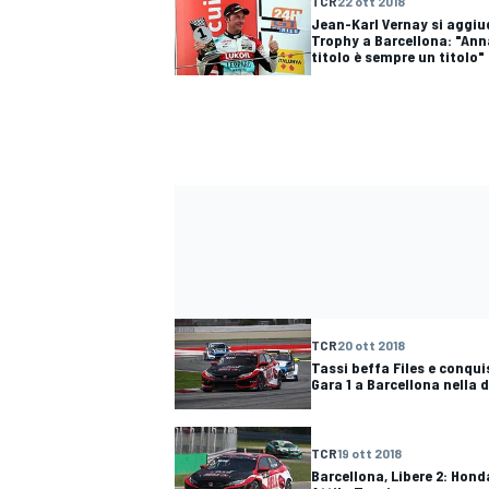
TCR
22 ott 2018
Jean-Karl Vernay si aggiu
Trophy a Barcellona: "An
titolo è sempre un titolo"
TCR
20 ott 2018
Tassi beffa Files e conqui
Gara 1 a Barcellona nella
ENDURANCE/GT
TCR
19 ott 2018
Barcellona, Libere 2: Hond