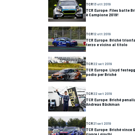
TCR
13 ott 2019
TCR Europe: Files batte Br
è Campione 2019!
TCR
12 ott 2019
TCR Europe: Briché trionfa 
terzo e vicino al titolo
TCR
22 set 2019
TCR Europe: Lloyd festeggi
podio per Briché
TCR
22 set 2019
TCR Europe: Briché penaliz
Andreas Bäckman
TCR
21 set 2019
MONOPOSTO
TCR Europe: Briché vince G
riapre i giochi