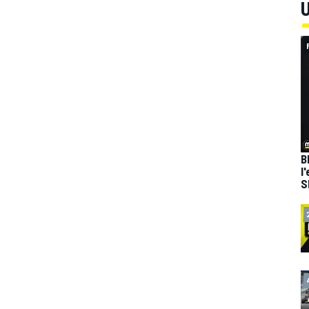
U
B
l
S