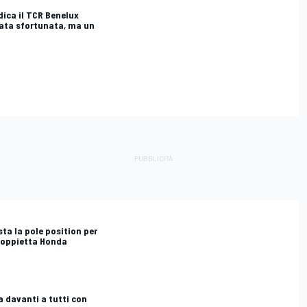
dica il TCR Benelux
nata sfortunata, ma un
sta la pole position per
 doppietta Honda
a davanti a tutti con