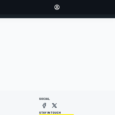
dei tuoi piloti preferiti
Fai sentire la tua voce
commentando l'articolo
ACCEDI
EDIZIONE
ITALIA
SOCIAL
STAY IN TOUCH