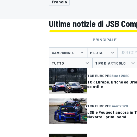
Francia
MOTOGP
WEC
Ultime notizie di JSB Com
PRINCIPALE
JSB COM
CAMPIONATO
PILOTA
TIPO DI ARTICOLO
TCR EUROPE
28 set 2020
WRC
TCR Europe: Briché ed Orio
scintille
TCR EUROPE
8 mar 2020
JSB e Peugeot ancora in T
Navarro i primi nomi