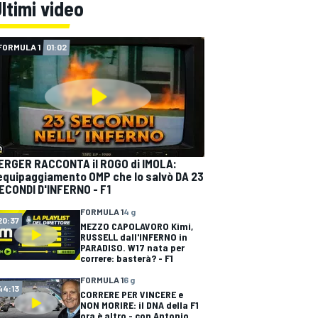
ltimi video
FORMULA 1
01:02
ERGER RACCONTA il ROGO di IMOLA:
'equipaggiamento OMP che lo salvò DA 23
ECONDI D'INFERNO - F1
FORMULA 1
4 g
20:37
MEZZO CAPOLAVORO Kimi,
RUSSELL dall'INFERNO in
PARADISO. W17 nata per
correre: basterà? - F1
FORMULA 1
6 g
44:13
CORRERE PER VINCERE e
NON MORIRE: il DNA della F1
ora è altro - con Antonio