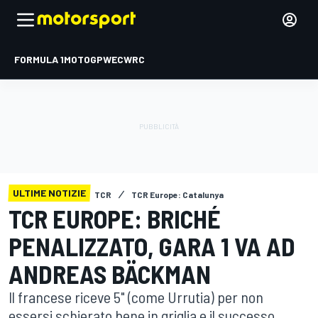
FORMULA 1
MOTOGP
WEC
WRC
ULTIME NOTIZIE
TCR
TCR Europe: Catalunya
TCR EUROPE: BRICHÉ
PENALIZZATO, GARA 1 VA AD
ANDREAS BÄCKMAN
Il francese riceve 5" (come Urrutia) per non
essersi schierato bene in griglia e il successo