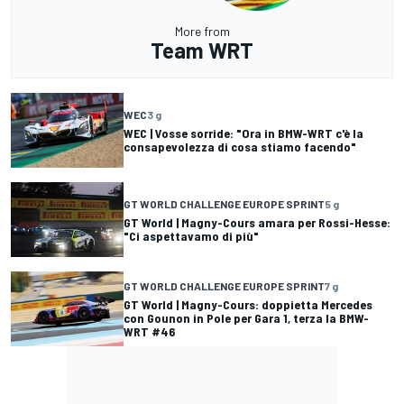
More from
Team WRT
WEC
3 g
WEC | Vosse sorride: "Ora in BMW-WRT c'è la
consapevolezza di cosa stiamo facendo"
GT WORLD CHALLENGE EUROPE SPRINT
5 g
GT World | Magny-Cours amara per Rossi-Hesse:
"Ci aspettavamo di più"
GT WORLD CHALLENGE EUROPE SPRINT
7 g
GT World | Magny-Cours: doppietta Mercedes
con Gounon in Pole per Gara 1, terza la BMW-
WRT #46