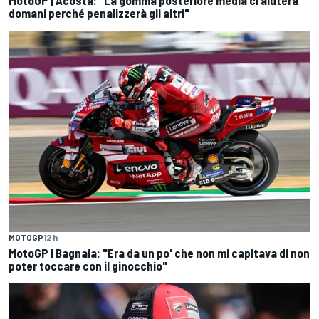
MotoGP | Acosta: "La gomma posteriore media ci aiuterà
domani perché penalizzerà gli altri"
MOTOGP
12 h
MotoGP | Bagnaia: "Era da un po' che non mi capitava di non
poter toccare con il ginocchio"