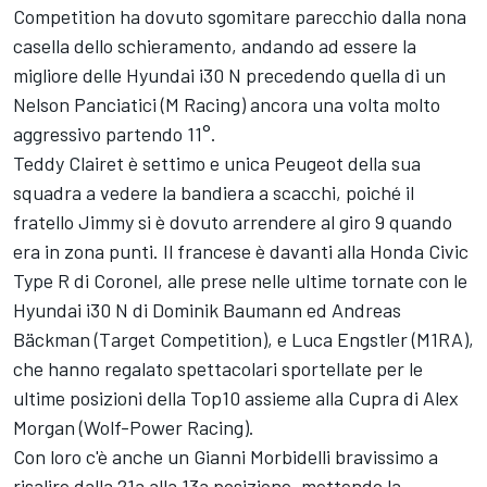
Competition ha dovuto sgomitare parecchio dalla nona
casella dello schieramento, andando ad essere la
migliore delle Hyundai i30 N precedendo quella di un
Nelson Panciatici (M Racing) ancora una volta molto
aggressivo partendo 11°.
Teddy Clairet è settimo e unica Peugeot della sua
squadra a vedere la bandiera a scacchi, poiché il
fratello Jimmy si è dovuto arrendere al giro 9 quando
era in zona punti. Il francese è davanti alla Honda Civic
Type R di Coronel, alle prese nelle ultime tornate con le
Hyundai i30 N di Dominik Baumann ed Andreas
Bäckman (Target Competition), e Luca Engstler (M1RA),
che hanno regalato spettacolari sportellate per le
ultime posizioni della Top10 assieme alla Cupra di Alex
Morgan (Wolf-Power Racing).
Con loro c'è anche un Gianni Morbidelli bravissimo a
risalire dalla 21a alla 13a posizione, mettendo la