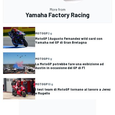
More from
Yamaha Factory Racing
MOTOGP
2 g
MotoGP | Augusto Fernandez wild card con
Yamaha nel GP di Gran Bretagna
MOTOGP
8 g
La MotoGP potrebbe fare una esibizione ad
Austin in occasione del GP di F1
MOTOGP
10 g
I test team di MotoGP tornano al lavoro a Jerez
e Mugello