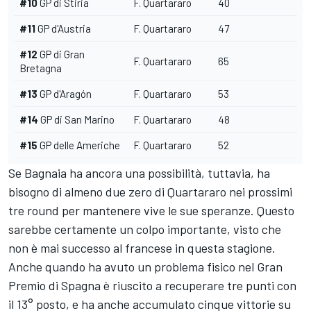
#10
GP di Stiria
F. Quartararo
40
#11
GP d'Austria
F. Quartararo
47
#12
GP di Gran
F. Quartararo
65
Bretagna
#13
GP d'Aragón
F. Quartararo
53
#14
GP di San Marino
F. Quartararo
48
#15
GP delle Americhe
F. Quartararo
52
Se Bagnaia ha ancora una possibilità, tuttavia, ha
bisogno di almeno due zero di Quartararo nei prossimi
tre round per mantenere vive le sue speranze. Questo
sarebbe certamente un colpo importante, visto che
non è mai successo al francese in questa stagione.
Anche quando ha avuto un problema fisico nel Gran
Premio di Spagna è riuscito a recuperare tre punti con
il 13° posto, e ha anche accumulato cinque vittorie su