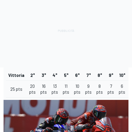
Vittoria
2°
3°
4°
5°
6°
7°
8°
9°
10°
20
16
13
11
10
9
8
7
6
25 pts
pts
pts
pts
pts
pts
pts
pts
pts
pts