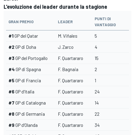
L'evoluzione dei leader durante la stagione
PUNTI DI
GRAN PREMIO
LEADER
VANTAGGIO
#1
GP del Qatar
M. Viñales
5
#2
GP di Doha
J. Zarco
4
#3
GP del Portogallo
F. Quartararo
15
#4
GP di Spagna
F. Bagnaia
2
#5
GP di Francia
F. Quartararo
1
#6
GP d'Italia
F. Quartararo
24
#7
GP di Catalogna
F. Quartararo
14
#8
GP di Germania
F. Quartararo
22
#9
GP d'Olanda
F. Quartararo
34