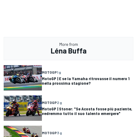
More from
Léna Buffa
MOTOGP
1 g
MotoGP | E se la Yamaha ritrovasse il numero 1
nella prossima stagione?
MOTOGP
2 g
MotoGP | Stoner: "Se Acosta fosse più paziente,
vedremmo tutto il suo talento emergere"
MOTOGP
3 g