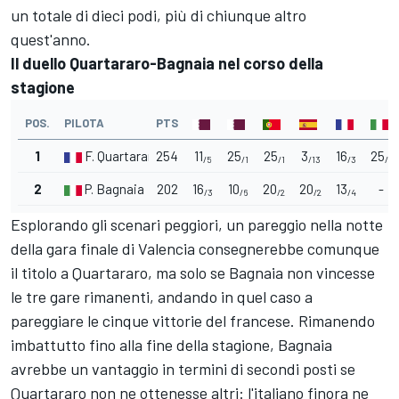
un totale di dieci podi, più di chiunque altro
quest'anno.
Il duello Quartararo-Bagnaia nel corso della
stagione
POS.
PILOTA
PTS
1
F. Quartararo
254
11
25
25
3
16
25
/5
/1
/1
/13
/3
/1
2
P. Bagnaia
202
16
10
20
20
13
-
/3
/6
/2
/2
/4
Esplorando gli scenari peggiori, un pareggio nella notte
della gara finale di Valencia consegnerebbe comunque
il titolo a Quartararo, ma solo se Bagnaia non vincesse
le tre gare rimanenti, andando in quel caso a
pareggiare le cinque vittorie del francese. Rimanendo
imbattutto fino alla fine della stagione, Bagnaia
avrebbe un vantaggio in termini di secondi posti se
Quartararo non ne ottenesse altri: l'italiano finora ne