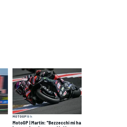
MOTOGP
19 h
MotoGP | Martin: "Bezzecchi mi ha