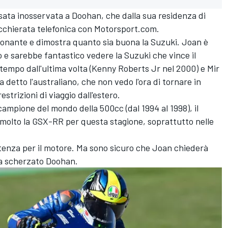
ata inosservata a Doohan, che dalla sua residenza di
cchierata telefonica con Motorsport.com.
ionante e dimostra quanto sia buona la Suzuki. Joan è
o e sarebbe fantastico vedere la Suzuki che vince il
tempo dall'ultima volta (Kenny Roberts Jr nel 2000) e Mir
a detto l'australiano, che non vedo l'ora di tornare in
estrizioni di viaggio dall'estero.
 campione del mondo della 500cc (dal 1994 al 1998), il
molto la GSX-RR per questa stagione, soprattutto nelle
otenza per il motore. Ma sono sicuro che Joan chiederà
 ha scherzato Doohan.