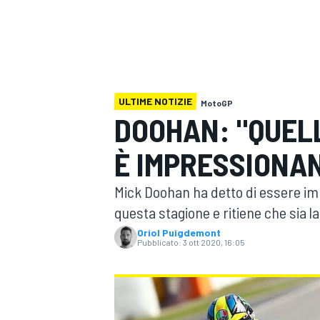
MOTOGP
WEC
ULTIME NOTIZIE
MotoGP
DOOHAN: "QUEL
È IMPRESSIONA
WRC
Mick Doohan ha detto di essere imp
questa stagione e ritiene che sia la
Oriol Puigdemont
Pubblicato:
3 ott 2020, 16:05