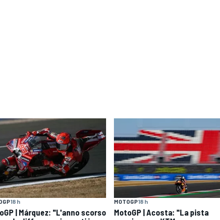
OGP
18 h
MOTOGP
18 h
oGP | Márquez: "L'anno scorso
MotoGP | Acosta: "La pista