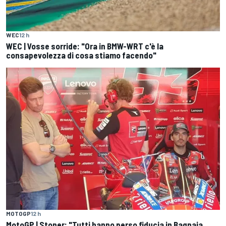
WEC
12 h
WEC | Vosse sorride: "Ora in BMW-WRT c'è la
consapevolezza di cosa stiamo facendo"
MOTOGP
12 h
MotoGP | Stoner: "Tutti hanno perso fiducia in Bagnaia