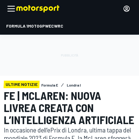
FORMULA 1
MOTOGP
WEC
WRC
ULTIME NOTIZIE
Formula E
Londra I
FE | MCLAREN: NUOVA
LIVREA CREATA CON
L’INTELLIGENZA ARTIFICIALE
In occasione dell’ePrix di Londra, ultima tappa del
mondiale 2023 di Formula E, la McLaren sfoggerà