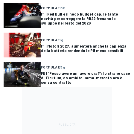
FORMULA 1
13 h
F1 | Red Bull e il nodo budget cap: le tante
novità per correggere la RB22 frenano lo
sviluppo nel resto del 2026
FORMULA 1
1 g
F1 | Motori 2027: aumenterà anche la capienza
della batteria rendendo le PU meno sensibili
FORMULA E
3 g
FE | “Posso avere un lavoro ora?”: lo strano caso
di Ticktum, da ambito uomo-mercato ora è
senza contratto