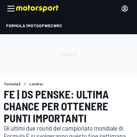
FORMULA 1
MOTOGP
WEC
WRC
Formula E
Londra I
FE | DS PENSKE: ULTIMA
CHANCE PER OTTENERE
PUNTI IMPORTANTI
Gli ultimi due round del campionato mondiale di
Formula E si svolgeranno questo fine settimana