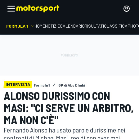
FORMULA 1
HOME
NOTIZIE
CALENDARIO
RISULTATI
CLASSIFICA
PHOT
INTERVISTA
Formula 1
GP di Abu Dhabi
ALONSO DURISSIMO CON
MASI: "CI SERVE UN ARBITRO,
MA NON C'È"
Fernando Alonso ha usato parole durissime nei
confronti di Michael Masi, reo di non aver mai