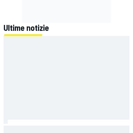
Ultime notizie
MotoGP | L'Aprilia fa il pieno nella Sprint di Silverstone, ora