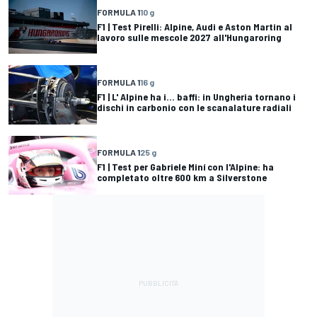
FORMULA 1
10 g
F1 | Test Pirelli: Alpine, Audi e Aston Martin al
lavoro sulle mescole 2027 all'Hungaroring
FORMULA 1
16 g
F1 | L' Alpine ha i... baffi: in Ungheria tornano i
dischi in carbonio con le scanalature radiali
FORMULA 1
25 g
F1 | Test per Gabriele Miní con l'Alpine: ha
completato oltre 600 km a Silverstone