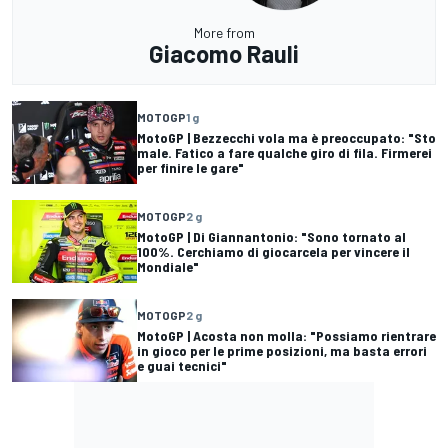
More from
Giacomo Rauli
MOTOGP
1 g
MotoGP | Bezzecchi vola ma è preoccupato: "Sto
male. Fatico a fare qualche giro di fila. Firmerei
per finire le gare"
MOTOGP
2 g
MotoGP | Di Giannantonio: "Sono tornato al
100%. Cerchiamo di giocarcela per vincere il
Mondiale"
MOTOGP
2 g
MotoGP | Acosta non molla: "Possiamo rientrare
in gioco per le prime posizioni, ma basta errori
e guai tecnici"