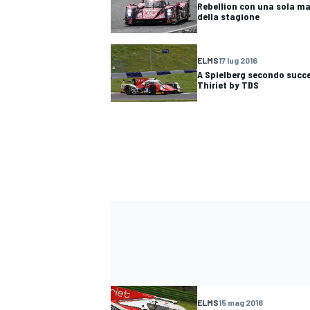
Rebellion con una sola ma
della stagione
ELMS
17 lug 2016
A Spielberg secondo succe
Thiriet by TDS
ELMS
15 mag 2016