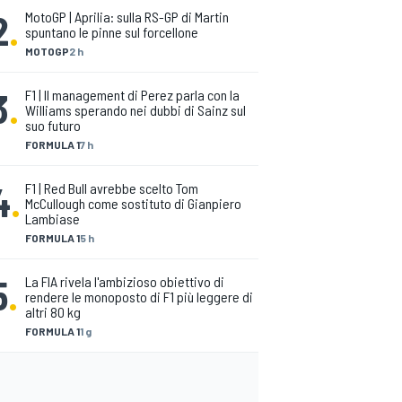
2
.
MotoGP | Aprilia: sulla RS-GP di Martin
spuntano le pinne sul forcellone
MOTOGP
2 h
3
.
F1 | Il management di Perez parla con la
Williams sperando nei dubbi di Sainz sul
suo futuro
FORMULA 1
7 h
4
.
F1 | Red Bull avrebbe scelto Tom
McCullough come sostituto di Gianpiero
Lambiase
FORMULA 1
5 h
5
.
La FIA rivela l'ambizioso obiettivo di
rendere le monoposto di F1 più leggere di
altri 80 kg
FORMULA 1
1 g