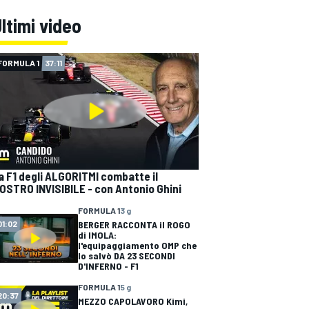
ltimi video
FORMULA 1
37:11
a F1 degli ALGORITMI combatte il
OSTRO INVISIBILE - con Antonio Ghini
FORMULA 1
3 g
BERGER RACCONTA il ROGO
01:02
di IMOLA:
l'equipaggiamento OMP che
lo salvò DA 23 SECONDI
D'INFERNO - F1
FORMULA 1
5 g
20:37
MEZZO CAPOLAVORO Kimi,