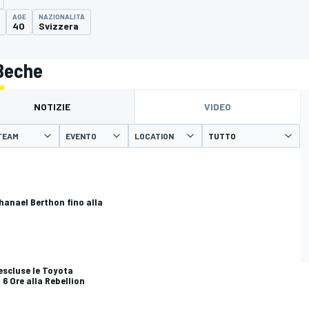
AGE
NAZIONALITÀ
40
Svizzera
 Beche
NOTIZIE
VIDEO
TEAM
EVENTO
LOCATION
hanael Berthon fino alla
0
escluse le Toyota
 6 Ore alla Rebellion