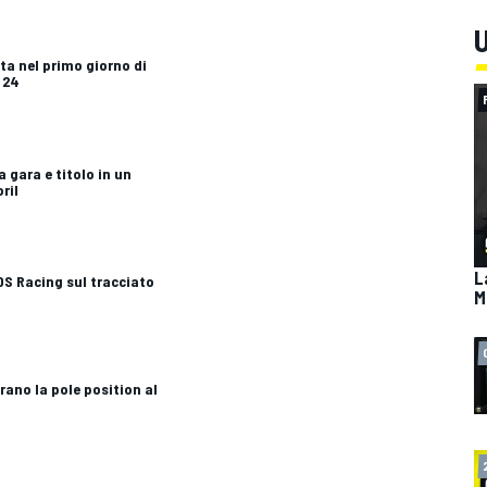
U
sta nel primo giorno di
 24
a gara e titolo in un
ril
L
TDS Racing sul tracciato
M
rano la pole position al