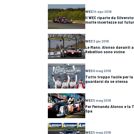
WEC
14 ago 2018
Il WEC riparte da Silverst
molte incertezze sul futu
WEC
3 giu 2018
Le Mans: Alonso davanti a 
Rebellion sono vicine
WEC
6 mag 2018
Tutto troppo facile per l
guardarsi da se stessa
WEC
5 mag 2018
Per Fernando Alonso e la 
Spa
MONOPOSTO
WEC
5 mag 2018