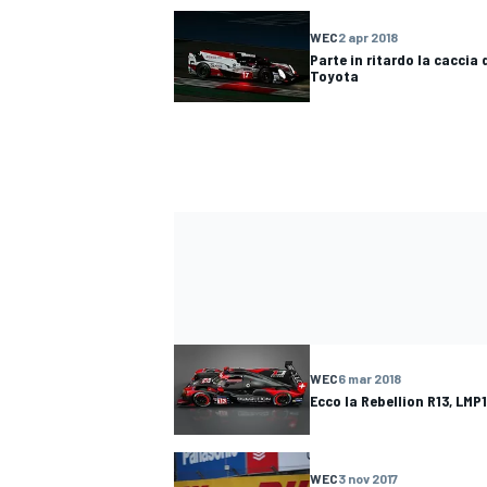
WEC
2 apr 2018
Parte in ritardo la caccia
Toyota
WEC
6 mar 2018
ENDURANCE/GT
Ecco la Rebellion R13, LMP1
WEC
3 nov 2017