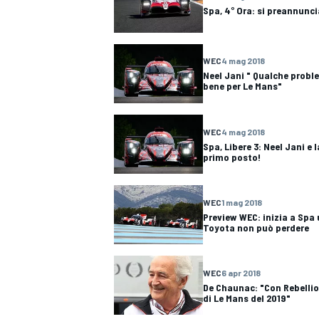
Spa, 4° Ora: si preannunc
WEC
4 mag 2018
Neel Jani " Qualche probl
bene per Le Mans"
WEC
4 mag 2018
Spa, Libere 3: Neel Jani e 
primo posto!
WEC
1 mag 2018
Preview WEC: inizia a Spa
Toyota non può perdere
WEC
6 apr 2018
De Chaunac: "Con Rebellio
di Le Mans del 2019"