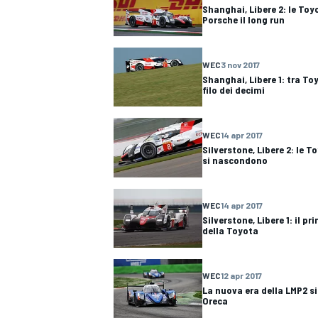
Shanghai, Libere 2: le Toy
Porsche il long run
WEC
3 nov 2017
Shanghai, Libere 1: tra To
filo dei decimi
WEC
14 apr 2017
Silverstone, Libere 2: le 
si nascondono
WEC
14 apr 2017
Silverstone, Libere 1: il p
della Toyota
MONOMARCA
WEC
12 apr 2017
La nuova era della LMP2 s
Oreca