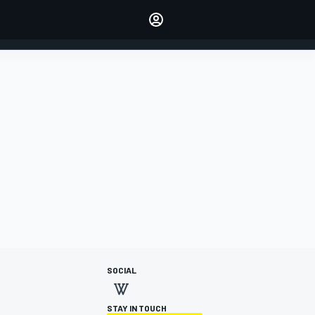
dei tuoi piloti preferiti
Fai sentire la tua voce
commentando l'articolo
ACCEDI
EDIZIONE
ITALIA
SOCIAL
STAY IN TOUCH