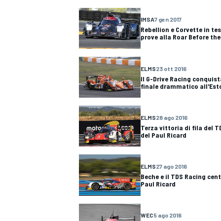
IMSA
7 gen 2017
Rebellion e Corvette in te
prove alla Roar Before the
ELMS
23 ott 2016
Il G-Drive Racing conquist
finale drammatico all'Esto
ELMS
28 ago 2016
Terza vittoria di fila del 
del Paul Ricard
ELMS
27 ago 2016
Beche e il TDS Racing cent
Paul Ricard
RALLY
WEC
5 ago 2016