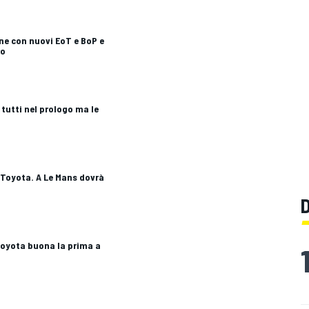
one con nuovi EoT e BoP e
ro
tutti nel prologo ma le
a Toyota. A Le Mans dovrà
Toyota buona la prima a