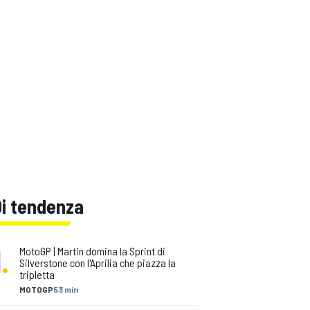
Di tendenza
1
.
MotoGP | Martin domina la Sprint di
Silverstone con l'Aprilia che piazza la
tripletta
MOTOGP
53 min