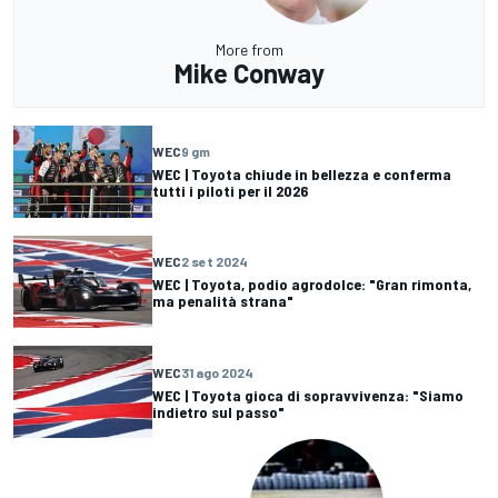
More from
Mike Conway
WEC
9 gm
WEC | Toyota chiude in bellezza e conferma
tutti i piloti per il 2026
WEC
2 set 2024
WEC | Toyota, podio agrodolce: "Gran rimonta,
ma penalità strana"
WEC
31 ago 2024
WEC | Toyota gioca di sopravvivenza: "Siamo
indietro sul passo"