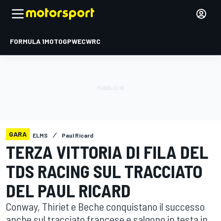
FORMULA 1
MOTOGP
WEC
WRC
GARA
ELMS
Paul Ricard
TERZA VITTORIA DI FILA DEL
TDS RACING SUL TRACCIATO
DEL PAUL RICARD
Conway, Thiriet e Beche conquistano il successo
anche sul tracciato francese e salgono in testa in