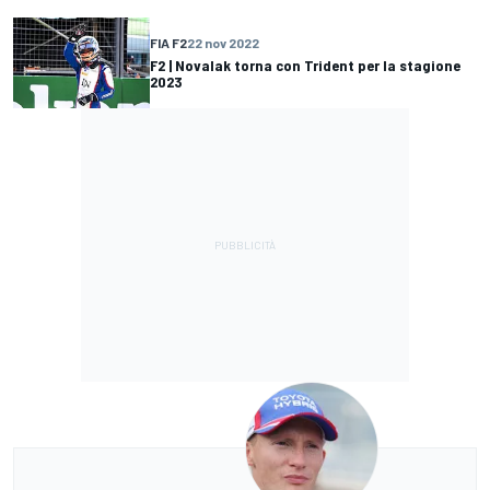
FIA F2
22 nov 2022
F2 | Novalak torna con Trident per la stagione
2023