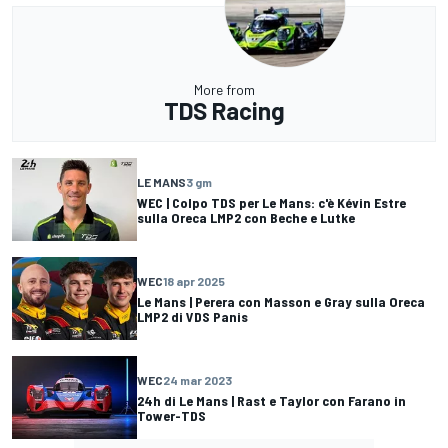
More from
TDS Racing
LE MANS
3 gm
WEC | Colpo TDS per Le Mans: c'è Kévin Estre
sulla Oreca LMP2 con Beche e Lutke
WEC
18 apr 2025
Le Mans | Perera con Masson e Gray sulla Oreca
LMP2 di VDS Panis
WEC
24 mar 2023
24h di Le Mans | Rast e Taylor con Farano in
Tower-TDS