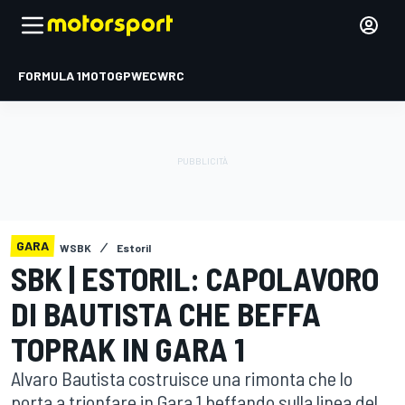
FORMULA 1
MOTOGP
WEC
WRC
GARA
WSBK
Estoril
SBK | ESTORIL: CAPOLAVORO
DI BAUTISTA CHE BEFFA
TOPRAK IN GARA 1
Alvaro Bautista costruisce una rimonta che lo
porta a trionfare in Gara 1 beffando sulla linea del