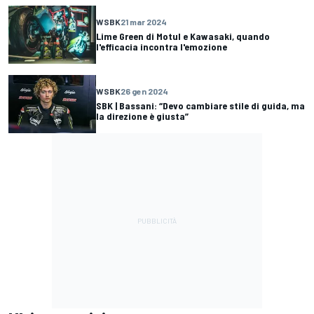
WSBK
21 mar 2024
Lime Green di Motul e Kawasaki, quando
l'efficacia incontra l'emozione
WSBK
26 gen 2024
SBK | Bassani: “Devo cambiare stile di guida, ma
la direzione è giusta”