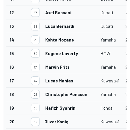
12
Axel Bassani
Ducati
21
47
13
Luca Bernardi
Ducati
21
29
14
Kohta Nozane
Yamaha
21
3
15
Eugene Laverty
BMW
21
50
16
Marvin Fritz
Yamaha
21
17
17
Lucas Mahias
Kawasaki
21
44
18
Christophe Ponsson
Yamaha
21
23
19
Hafizh Syahrin
Honda
21
35
20
Oliver Konig
Kawasaki
21
52