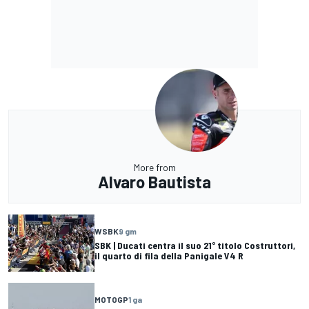
More from
Alvaro Bautista
WSBK
9 gm
SBK | Ducati centra il suo 21° titolo Costruttori,
il quarto di fila della Panigale V4 R
MOTOGP
1 ga