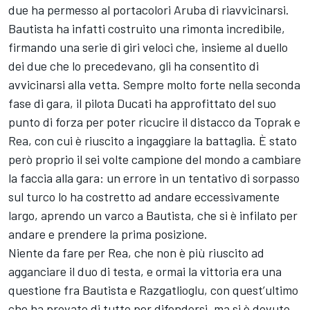
due ha permesso al portacolori Aruba di riavvicinarsi.
Bautista ha infatti costruito una rimonta incredibile,
firmando una serie di giri veloci che, insieme al duello
dei due che lo precedevano, gli ha consentito di
avvicinarsi alla vetta. Sempre molto forte nella seconda
fase di gara, il pilota Ducati ha approfittato del suo
punto di forza per poter ricucire il distacco da Toprak e
Rea, con cui è riuscito a ingaggiare la battaglia. È stato
però proprio il sei volte campione del mondo a cambiare
la faccia alla gara: un errore in un tentativo di sorpasso
sul turco lo ha costretto ad andare eccessivamente
largo, aprendo un varco a Bautista, che si è infilato per
andare e prendere la prima posizione.
Niente da fare per Rea, che non è più riuscito ad
agganciare il duo di testa, e ormai la vittoria era una
questione fra Bautista e Razgatlioglu, con quest’ultimo
che ha provato di tutto per difendersi, ma si è dovuto