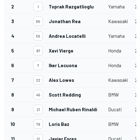
2
Toprak Razgatlioglu
Yamaha
21
1
3
Jonathan Rea
Kawasaki
21
65
4
Andrea Locatelli
Yamaha
21
55
5
Xavi Vierge
Honda
21
97
6
Iker Lecuona
Honda
21
7
7
Alex Lowes
Kawasaki
21
22
8
Scott Redding
BMW
21
45
9
Michael Ruben Rinaldi
Ducati
21
21
10
Loris Baz
BMW
21
76
11
Javier Fores
Ducati
21
12