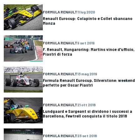
FORMULA RENAULT
11 lug 2020
Renault Eurocup: Colapinto e Collet sbancano
Monza
FORMULA RENAULT
9 set 2019
F. Renault, Hungaroring: Martins vince d'ufficio,
Piastri di forza
FORMULA RENAULT
13 mag 2019
Formula Renault Eurocup, Silverstone: weekend
perfetto per Oscar Piastri
FORMULA RENAULT
21 ott 2018
Lundgaard e Sargeant si dividono i successi a
Barcellona, Fewtrell conquista il titolo 2018
FORMULA RENAULT
23 set 2018