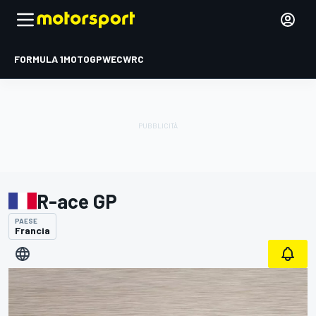
FORMULA 1
MOTOGP
WEC
WRC
R-ace GP
PAESE
Francia