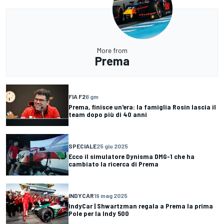
More from
Prema
FIA F2
6 gm
Prema, finisce un'era: la famiglia Rosin lascia il
team dopo più di 40 anni
SPECIALE
25 giu 2025
Ecco il simulatore Dynisma DMG-1 che ha
cambiato la ricerca di Prema
INDYCAR
19 mag 2025
IndyCar | Shwartzman regala a Prema la prima
Pole per la Indy 500