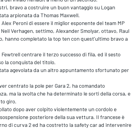
stri, bravo a costruire un buon vantaggio su Logan
stata arpionata da Thomas Maxwell.
d Alex Peroni di essere il miglior esponente del team MP
 Neil Verhagen, settimo, Alexander Smolyar, ottavo, Raul
o, hanno completato la top ten con quest’ultimo bravo a
ewtrell centrare il terzo successo di fila, ed il sesto
o la conquista del titolo.
 stata agevolata da un altro appuntamento sfortunato per
ver centrato la pole per Gara 2, ha comandato
za, ma la svolta che ha determinato le sorti della corsa, e
to giro.
collato dopo aver colpito violentemente un cordolo e
a sospensione posteriore della sua vettura. Il francese è
erno di curva 2 ed ha costretto la safety car ad intervenire