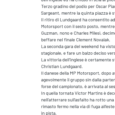
Terzo gradino del podio per Oscar Pia
Sargeant, mentre la quinta piazza è 
Il ritiro di Lundgaard ha consentito a
Motorsport con il sesto posto, mentre
Guzman, nono e Charles Milesi, decim
beffare nel finale Clement Novalak.
La seconda gara del weekend ha visto F
stagionale, e fare un balzo deciso vers
La vittoria dell’inglese è certamente
Christian Lundgaard.
Il danese della MP Motorsport, dopo a
agevolmente il gruppo sin dalla parten
forse del campionato, è arrivata al ses
ENDURANCE/GT
In quella tornata Victor Martins è de
nell’atterrare sull’asfalto ha rotto un
rimasto fermo nella via di fuga all’est
in pista.