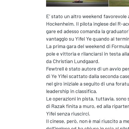
E’ stato un altro weekend favorevole a
Hockenheim. Il pilota inglese del R-ac
gare ed adesso comanda la graduatori
vantaggio su Yifei Ye quando al term
La prima gara del weekend di Formula
pole e vittoria e rilanciarsi in testa a
da Christian Lundgaard.
Fewtrell è stato autore di un avvio per
di Ye Yifei scattato dalla seconda cas
nel giro iniziale a seguito di una for
leadership in classifica.
Le operazioni in pista, tuttavia, sono 
di Razak finita a muro, ed alla ripart
Yifei senza riuscirci.
Il cinese, però, non è mai riuscito a m
dell’inglese ed ha chiuso in scia al pi