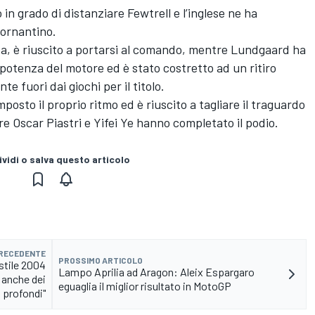
in grado di distanziare Fewtrell e l’inglese ne ha
tornantino.
a, è riuscito a portarsi al comando, mentre Lundgaard ha
otenza del motore ed è stato costretto ad un ritiro
e fuori dai giochi per il titolo.
mposto il proprio ritmo ed è riuscito a tagliare il traguardo
e Oscar Piastri e Yifei Ye hanno completato il podio.
vidi o salva questo articolo
PRECEDENTE
PROSSIMO ARTICOLO
 stile 2004
Lampo Aprilia ad Aragon: Aleix Espargaro
 anche dei
eguaglia il miglior risultato in MotoGP
profondi"