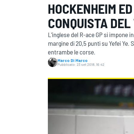
HOCKENHEIM ED
MOTOGP
WEC
CONQUISTA DEL
L'inglese del R-ace GP si impone 
margine di 20,5 punti su Yefei Ye. 
entrambe le corse.
Marco Di Marco
Pubblicato:
23 set 2018, 16:42
WRC