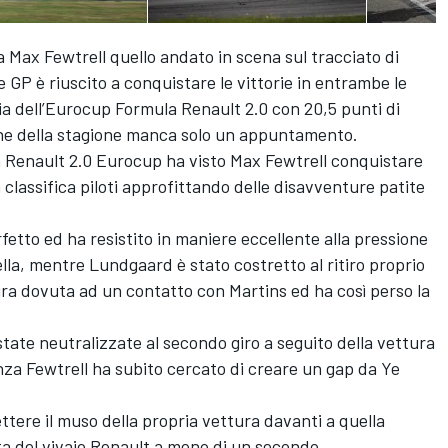
 Max Fewtrell quello andato in scena sul tracciato di
e GP è riuscito a conquistare le vittorie in entrambe le
a dell’Eurocup Formula Renault 2.0 con 20,5 punti di
ine della stagione manca solo un appuntamento.
 Renault 2.0 Eurocup ha visto Max Fewtrell conquistare
lla classifica piloti approfittando delle disavventure patite
fetto ed ha resistito in maniere eccellente alla pressione
ella, mentre Lundgaard è stato costretto al ritiro proprio
atura dovuta ad un contatto con Martins ed ha così perso la
state neutralizzate al secondo giro a seguito della vettura
enza Fewtrell ha subito cercato di creare un gap da Ye
ettere il muso della propria vettura davanti a quella
lota del vivaio Renault a meno di un secondo.