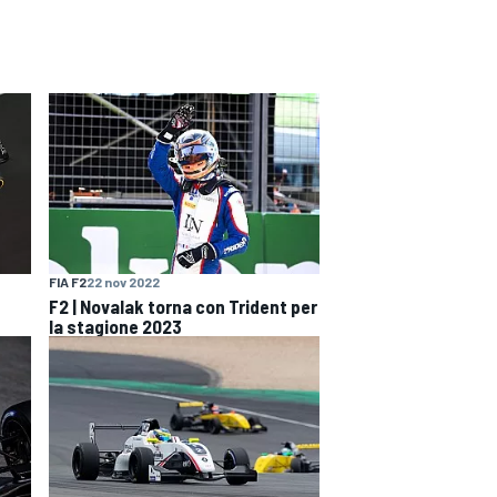
FIA F2
22 nov 2022
F2 | Novalak torna con Trident per
la stagione 2023