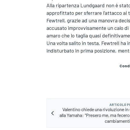
Alla ripartenza Lundgaard non è stato 
approfittato per sferrare l’attacco al 
Fewtrell, grazie ad una manovra decis
accusato improvvisamente un calo di p
amaro che lo taglia quasi definitivament
Una volta salito in testa, Fewtrell ha i
indisturbato in prima posizione, mentr
Condi
ARTICOLO 
Valentino chiede una rivoluzione in
MONOMARCA
alla Yamaha: "Presero me, ma fecero
cambiamenti 