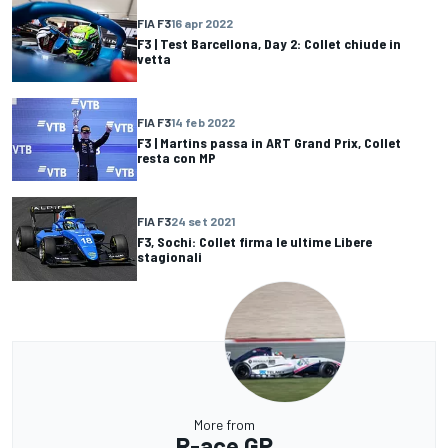
FIA F3
16 apr 2022
F3 | Test Barcellona, Day 2: Collet chiude in
vetta
FIA F3
14 feb 2022
F3 | Martins passa in ART Grand Prix, Collet
resta con MP
FIA F3
24 set 2021
F3, Sochi: Collet firma le ultime Libere
stagionali
More from
R-ace GP