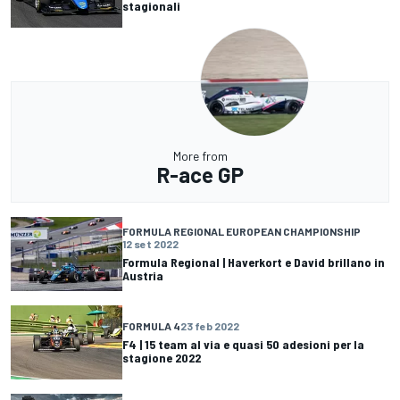
stagionali
More from
R-ace GP
FORMULA REGIONAL EUROPEAN CHAMPIONSHIP
12 set 2022
Formula Regional | Haverkort e David brillano in
Austria
FORMULA 4
23 feb 2022
F4 | 15 team al via e quasi 50 adesioni per la
stagione 2022