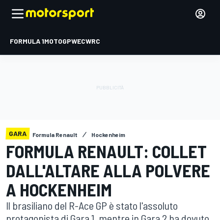
FORMULA 1
MOTOGP
WEC
WRC
GARA
Formula Renault
Hockenheim
FORMULA RENAULT: COLLET
DALL'ALTARE ALLA POLVERE
A HOCKENHEIM
Il brasiliano del R-Ace GP è stato l'assoluto
protagonista di Gara 1, mentre in Gara 2 ha dovuto