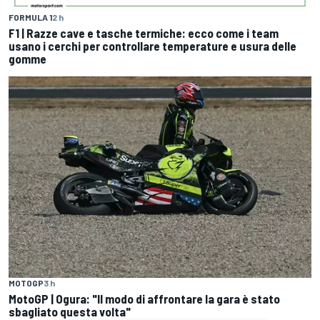
FORMULA 1
2 h
F1 | Razze cave e tasche termiche: ecco come i team
usano i cerchi per controllare temperature e usura delle
gomme
MOTOGP
3 h
MotoGP | Ogura: "Il modo di affrontare la gara è stato
sbagliato questa volta"