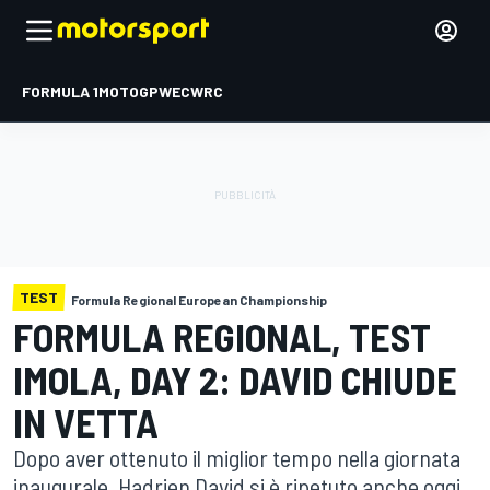
FORMULA 1
MOTOGP
WEC
WRC
TEST
Formula Regional European Championship
FORMULA REGIONAL, TEST
IMOLA, DAY 2: DAVID CHIUDE
IN VETTA
Dopo aver ottenuto il miglior tempo nella giornata
inaugurale, Hadrien David si è ripetuto anche oggi