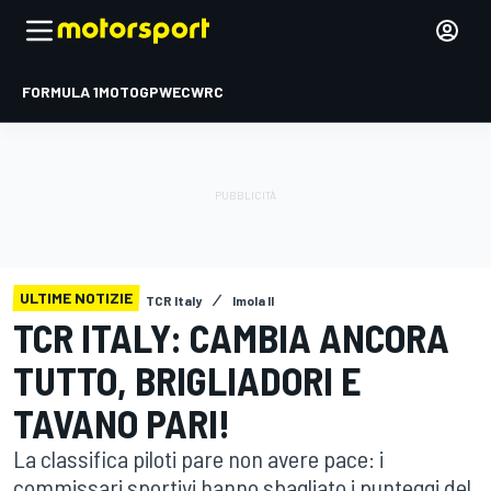
FORMULA 1
MOTOGP
WEC
WRC
ULTIME NOTIZIE
TCR Italy
Imola II
TCR ITALY: CAMBIA ANCORA
TUTTO, BRIGLIADORI E
TAVANO PARI!
La classifica piloti pare non avere pace: i
commissari sportivi hanno sbagliato i punteggi del