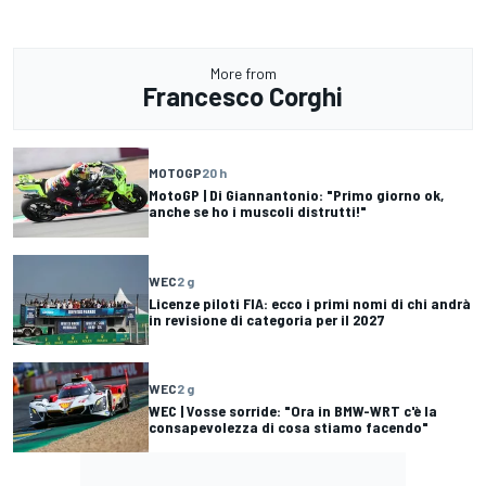
More from
Francesco Corghi
MOTOGP
20 h
MotoGP | Di Giannantonio: "Primo giorno ok,
anche se ho i muscoli distrutti!"
WEC
2 g
Licenze piloti FIA: ecco i primi nomi di chi andrà
in revisione di categoria per il 2027
WEC
2 g
WEC | Vosse sorride: "Ora in BMW-WRT c'è la
consapevolezza di cosa stiamo facendo"