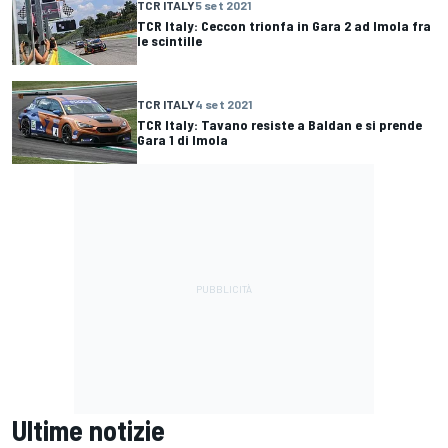
TCR ITALY
5 set 2021
TCR Italy: Ceccon trionfa in Gara 2 ad Imola fra
le scintille
TCR ITALY
4 set 2021
TCR Italy: Tavano resiste a Baldan e si prende
Gara 1 di Imola
Ultime notizie