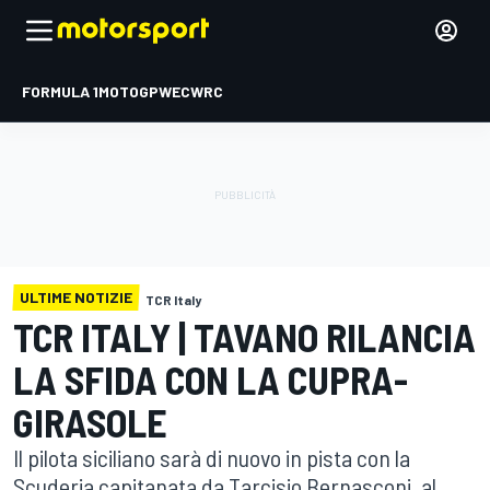
FORMULA 1
MOTOGP
WEC
WRC
ULTIME NOTIZIE
TCR Italy
TCR ITALY | TAVANO RILANCIA
LA SFIDA CON LA CUPRA-
GIRASOLE
Il pilota siciliano sarà di nuovo in pista con la
Scuderia capitanata da Tarcisio Bernasconi, al