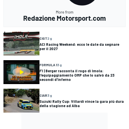
More from
Redazione Motorsport.com
CIGT
2 g
ACI Racing Weekend: ecco le date da segnare
per il 2027
FORMULA 1
3 g
F1 | Berger racconta il rogo di Imola:
l'equipaggiamento OMP che lo salvò da 23
secondi d'inferno
CIAR
3 g
Suzuki Rally Cup: Villardi vince la gara più dura
della stagione ad Alba