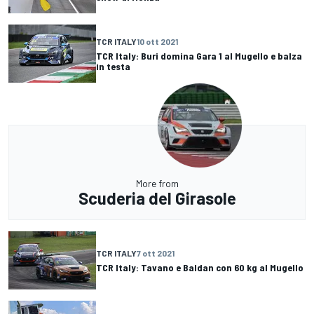
TCR ITALY
10 ott 2021
TCR Italy: Buri domina Gara 1 al Mugello e balza
in testa
More from
Scuderia del Girasole
TCR ITALY
7 ott 2021
TCR Italy: Tavano e Baldan con 60 kg al Mugello