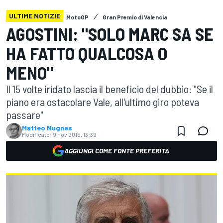
ULTIME NOTIZIE
MotoGP
Gran Premio di Valencia
AGOSTINI: "SOLO MARC SA SE
HA FATTO QUALCOSA O
MENO"
Il 15 volte iridato lascia il beneficio del dubbio: "Se il
piano era ostacolare Vale, all'ultimo giro poteva
passare"
Matteo Nugnes
Modificato:
9 nov 2015, 13:39
AGGIUNGI COME FONTE PREFERITA