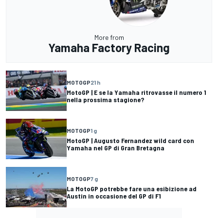
More from
Yamaha Factory Racing
MOTOGP
21 h
MotoGP | E se la Yamaha ritrovasse il numero 1
nella prossima stagione?
MOTOGP
1 g
MotoGP | Augusto Fernandez wild card con
Yamaha nel GP di Gran Bretagna
MOTOGP
7 g
La MotoGP potrebbe fare una esibizione ad
Austin in occasione del GP di F1