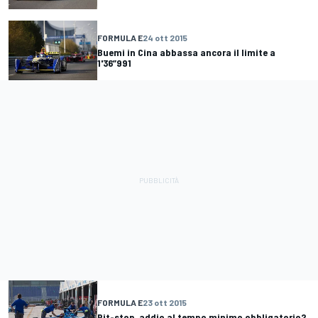
FORMULA E
24 ott 2015
Buemi in Cina abbassa ancora il limite a
1'36”991
FORMULA E
23 ott 2015
Pit-stop, addio al tempo minimo obbligatorio?