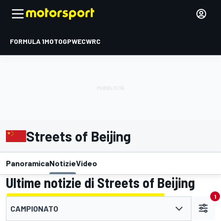
FORMULA 1
MOTOGP
WEC
WRC
Streets of Beijing
Panoramica
Notizie
Video
Ultime notizie di Streets of Beijing
1
CAMPIONATO