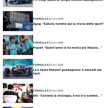
FORMULA E
23 ott 2015
Agag: “Sabato faremo qui la storia dello sport”
FORMULA E
23 ott 2015
Piquet: “Quest'anno io ho molta più fiducia...”
FORMULA E
23 ott 2015
Le e.dams Renault guadagnano 4 secondi nei
test!
FORMULA E
23 ott 2015
Gill: “Conterà la strategia, e noi lì ci saremo...”