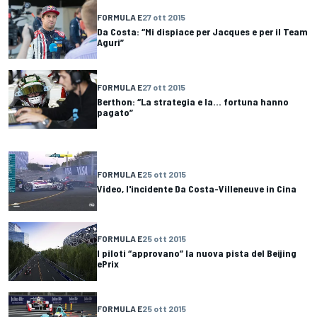
FORMULA E
27 ott 2015
Da Costa: “Mi dispiace per Jacques e per il Team
Aguri”
FORMULA E
27 ott 2015
Berthon: “La strategia e la... fortuna hanno
pagato”
FORMULA E
25 ott 2015
Video, l'incidente Da Costa-Villeneuve in Cina
FORMULA E
25 ott 2015
I piloti “approvano” la nuova pista del Beijing
ePrix
FORMULA E
25 ott 2015