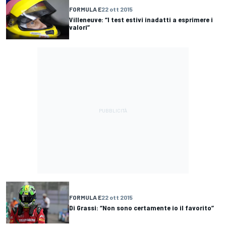
FORMULA E
22 ott 2015
Villeneuve: “I test estivi inadatti a esprimere i
valori”
FORMULA E
22 ott 2015
Di Grassi: “Non sono certamente io il favorito”