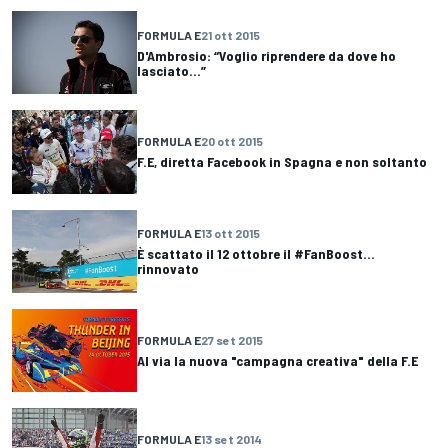
FORMULA E
21 ott 2015
D'Ambrosio: “Voglio riprendere da dove ho
lasciato...”
FORMULA E
20 ott 2015
F.E, diretta Facebook in Spagna e non soltanto
FORMULA E
13 ott 2015
È scattato il 12 ottobre il #FanBoost...
rinnovato
FORMULA E
27 set 2015
Al via la nuova "campagna creativa" della F.E
FORMULA E
13 set 2014