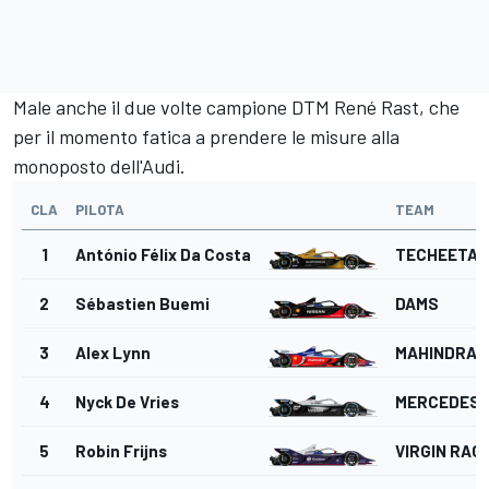
Male anche il due volte campione DTM René Rast, che
per il momento fatica a prendere le misure alla
monoposto dell'Audi.
CLA
PILOTA
TEAM
1
António Félix Da Costa
TECHEETAH
2
Sébastien Buemi
DAMS
3
Alex Lynn
MAHINDRA 
4
Nyck De Vries
MERCEDES
5
Robin Frijns
VIRGIN RAC