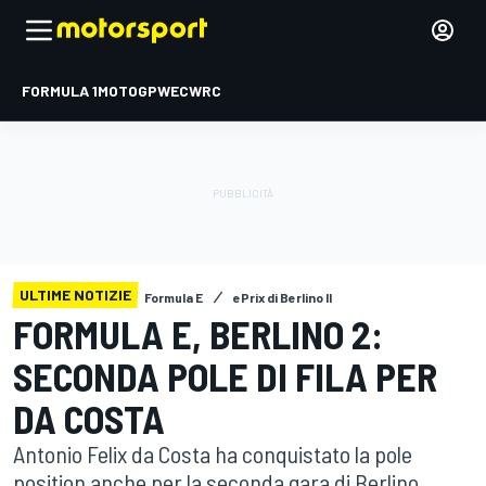
FORMULA 1
MOTOGP
WEC
WRC
ULTIME NOTIZIE
Formula E
ePrix di Berlino II
FORMULA E, BERLINO 2:
SECONDA POLE DI FILA PER
DA COSTA
Antonio Felix da Costa ha conquistato la pole
position anche per la seconda gara di Berlino,