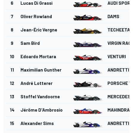
6
Lucas Di Grassi
AUDI SPORT
7
Oliver Rowland
DAMS
8
Jean-Éric Vergne
TECHEETAH
9
Sam Bird
VIRGIN RAC
10
Edoardo Mortara
VENTURI
11
Maximilian Gunther
ANDRETTI 
12
André Lotterer
PORSCHE T
13
Stoffel Vandoorne
MERCEDES
14
Jérôme D'Ambrosio
MAHINDRA 
15
Alexander Sims
ANDRETTI 