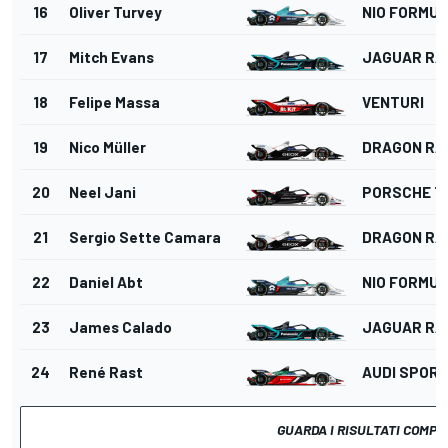
16
Oliver Turvey
NIO FORMUL
17
Mitch Evans
JAGUAR RA
18
Felipe Massa
VENTURI
19
Nico Müller
DRAGON RA
20
Neel Jani
PORSCHE T
21
Sergio Sette Camara
DRAGON RA
22
Daniel Abt
NIO FORMUL
23
James Calado
JAGUAR RA
24
René Rast
AUDI SPORT
GUARDA I RISULTATI COMPL