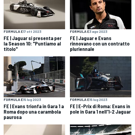
FORMULA E
17 ott 2023
FORMULA E
3 ago 2023
FE | Jaguar si presenta per
FE | Jaguar e Evans
la Season 10: "Puntiamo al
rinnovano con un contratto
titolo"
pluriennale
FORMULA E
15 lug 2023
FORMULA E
15 lug 2023
FE | Evans trionfa in Gara 1 a
FE | E-Prix di Roma: Evans in
Roma dopo una carambola
pole in Gara 1 nell'1-2 Jaguar
paurosa