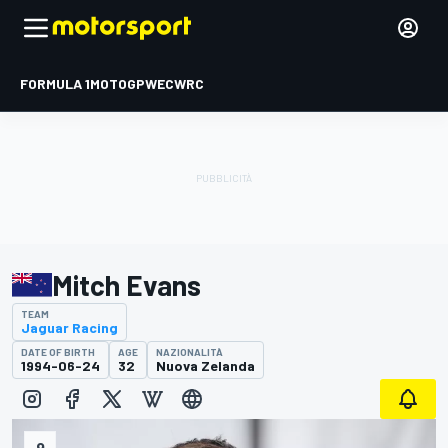
FORMULA 1
MOTOGP
WEC
WRC
Mitch Evans
TEAM
Jaguar Racing
DATE OF BIRTH
AGE
NAZIONALITÀ
1994-06-24
32
Nuova Zelanda
9