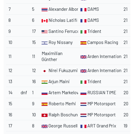
7
5
Alexander Albon
DAMS
21
8
6
Nicholas Latifi
DAMS
21
9
17
Santino Ferrucci
Trident
21
10
15
Roy Nissany
Campos Racing
21
Maximilian
11
11
Arden International
21
Günther
12
12
Nirei Fukuzumi
Arden International
21
13
16
Arjun Maini
Trident
21
14
dnf
1
Artem Markelov
RUSSIAN TIME
20
15
9
Roberto Merhi
MP Motorsport
20
16
10
Ralph Boschung
MP Motorsport
20
17
8
George Russell
ART Grand Prix
19