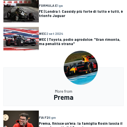
FORMULA E
1 ga
FE | Londra I: Cassidy più forte di tutto e tutti, è
trionfo Jaguar
WEC
2 set 2024
WEC | Toyota, podio agrodolce: "Gran rimonta,
ma penalità strana"
More from
Prema
FIA F2
6 gm
Prema, finisce un'era: la famiglia Rosin lascia il