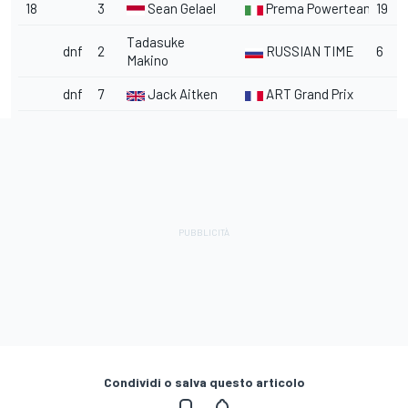
18
3
Sean Gelael
Prema Powerteam
19
Tadasuke
dnf
2
RUSSIAN TIME
6
Makino
dnf
7
Jack Aitken
ART Grand Prix
Condividi o salva questo articolo