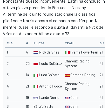
Nonostante questo inconveniente, Latifi ha concluso in
ottava piazza precedendo Ferrucci e Nissany.
Al termine del quinto round stagionale la classifica
piloti vede Norris ancora al comando con 104 punti,
mentre Russell è secondo a quota 91 davanti a Nyck de
Vries ed Alexander Albon a quota 73.
CLA
#
PILOTA
TEAM
GIRI
1
4
Nick de Vries
Prema Powerteam
21
Charouz Racing
2
20
Louis Délétraz
21
System
3
14
Luca Ghiotto
Campos Racing
21
Charouz Racing
4
21
Antonio Fuoco
21
System
5
19
Lando Norris
Carlin
21
6
18
Sérgio Sette
Carlin
21