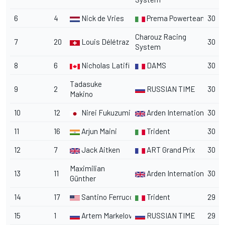
6
4
Nick de Vries
Prema Powerteam
30
Charouz Racing
7
20
Louis Délétraz
30
System
8
6
Nicholas Latifi
DAMS
30
Tadasuke
9
2
RUSSIAN TIME
30
Makino
10
12
Nirei Fukuzumi
Arden International
30
11
16
Arjun Maini
Trident
30
12
7
Jack Aitken
ART Grand Prix
30
Maximilian
13
11
Arden International
30
Günther
14
17
Santino Ferrucci
Trident
29
15
1
Artem Markelov
RUSSIAN TIME
29