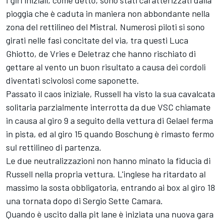
I giri iniziali, come detto, sono stati caratterizzati dalla
pioggia che è caduta in maniera non abbondante nella
zona del rettilineo del Mistral. Numerosi piloti si sono
girati nelle fasi concitate del via, tra questi Luca
Ghiotto, de Vries e Deletraz che hanno rischiato di
gettare al vento un buon risultato a causa dei cordoli
diventati scivolosi come saponette.
Passato il caos iniziale, Russell ha visto la sua cavalcata
solitaria parzialmente interrotta da due VSC chiamate
in causa al giro 9 a seguito della vettura di Gelael ferma
in pista, ed al giro 15 quando Boschung è rimasto fermo
sul rettilineo di partenza.
Le due neutralizzazioni non hanno minato la fiducia di
Russell nella propria vettura. L'inglese ha ritardato al
massimo la sosta obbligatoria, entrando ai box al giro 18
una tornata dopo di Sergio Sette Camara.
Quando è uscito dalla pit lane è iniziata una nuova gara