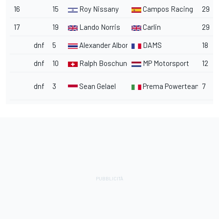
16
15
Roy Nissany
Campos Racing
29
17
19
Lando Norris
Carlin
29
dnf
5
Alexander Albon
DAMS
18
dnf
10
Ralph Boschung
MP Motorsport
12
dnf
3
Sean Gelael
Prema Powerteam
7