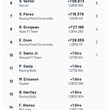
S. Vettel
+1'09.873
6
8
Ferrari
1:28'26.935
S. Perez
+1'19.379
7
6
Racing Point Force India
1:28'36.441
R. Grosjean
+1'27.198
8
4
Haas F1 Team
1:28'44.260
E. Ocon
+1'28.055
9
2
Racing Point Force India
1:28'45.117
C. Sainz Jr.
+1 Giro
10
1
Renault F1 Team
1:27'26.104
P. Gasly
+1 Giro
11
Racing Bulls
1:27'38.955
M. Ericsson
+1 Giro
12
Sauber
1:28'00.266
B. Hartley
+1 Giro
13
Racing Bulls
1:28'00.804
F. Alonso
+1 Giro
14
McLaren
1:28'01.138