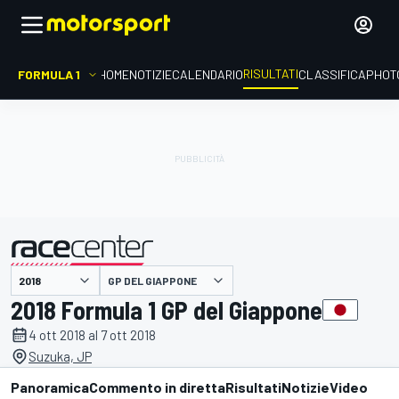
RISULTATI
FORMULA 1
HOME
NOTIZIE
CALENDARIO
CLASSIFICA
PHOT
GP DEL GIAPPONE
presentato da
2018 Formula 1 GP del Giappone
4 ott 2018 al 7 ott 2018
Suzuka, JP
Panoramica
Commento in diretta
Risultati
Notizie
Video