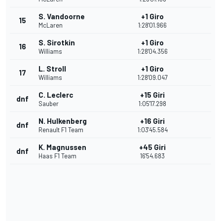
S. Vandoorne
+1 Giro
15
McLaren
1:28'01.966
S. Sirotkin
+1 Giro
16
Williams
1:28'04.356
L. Stroll
+1 Giro
17
Williams
1:28'09.047
C. Leclerc
+15 Giri
dnf
Sauber
1:05'17.298
N. Hulkenberg
+16 Giri
dnf
Renault F1 Team
1:03'45.584
K. Magnussen
+45 Giri
dnf
Haas F1 Team
16'54.683