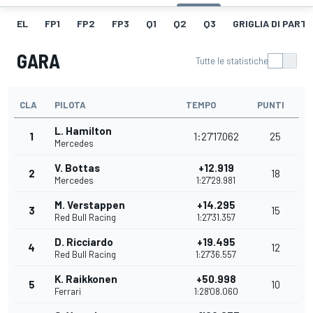
EL
FP1
FP2
FP3
Q1
Q2
Q3
GRIGLIA DI PART
GARA
Tutte le statistiche
CLA
PILOTA
TEMPO
PUNTI
L. Hamilton
1
1:27'17.062
25
Mercedes
V. Bottas
+12.919
2
18
Mercedes
1:27'29.981
M. Verstappen
+14.295
3
15
Red Bull Racing
1:27'31.357
D. Ricciardo
+19.495
4
12
Red Bull Racing
1:27'36.557
K. Raikkonen
+50.998
5
10
Ferrari
1:28'08.060