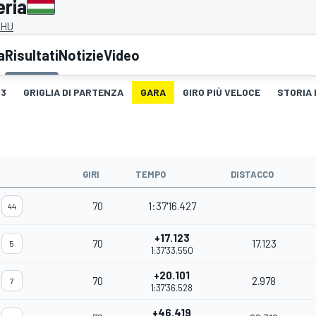
eria
 HU
a
Risultati
Notizie
Video
3
GRIGLIA DI PARTENZA
GARA
GIRO PIÙ VELOCE
STORIA 
#
GIRI
TEMPO
DISTACCO
70
1:37'16.427
44
+17.123
70
17.123
5
1:37'33.550
+20.101
70
2.978
7
1:37'36.528
+46.419