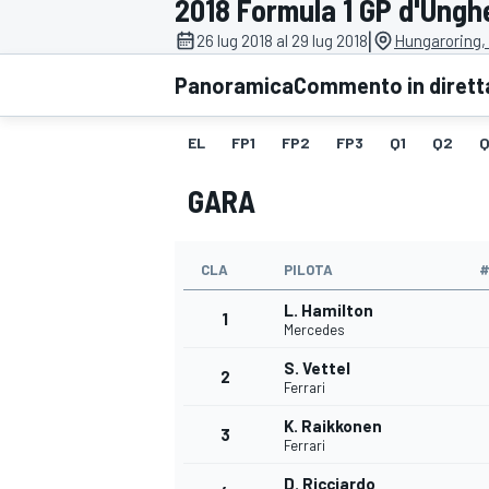
2018 Formula 1 GP d'Ungh
MOTOGP
WEC
|
26 lug 2018 al 29 lug 2018
Hungaroring,
Panoramica
Commento in dirett
EL
FP1
FP2
FP3
Q1
Q2
Q
GARA
CLA
PILOTA
WRC
L. Hamilton
1
Mercedes
S. Vettel
2
Ferrari
K. Raikkonen
3
Ferrari
D. Ricciardo