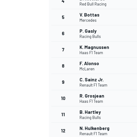
4
Red Bull Racing
V. Bottas
5
Mercedes
P. Gasly
6
Racing Bulls
K. Magnussen
7
Haas F1 Team
F. Alonso
8
McLaren
C. Sainz Jr.
9
Renault F1 Team
R. Grosjean
10
Haas F1 Team
B. Hartley
11
Racing Bulls
N. Hulkenberg
MONOPOSTO
12
Renault F1 Team