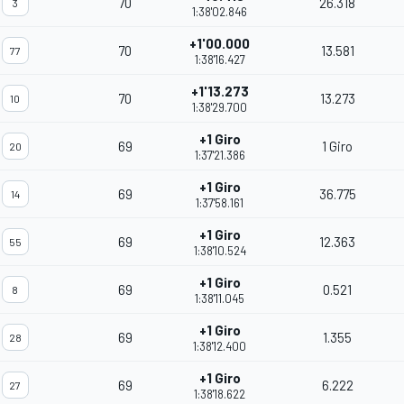
70
26.318
3
1:38'02.846
+1'00.000
70
13.581
77
1:38'16.427
+1'13.273
70
13.273
10
1:38'29.700
+1 Giro
69
1 Giro
20
1:37'21.386
+1 Giro
69
36.775
14
1:37'58.161
+1 Giro
69
12.363
55
1:38'10.524
+1 Giro
69
0.521
8
1:38'11.045
+1 Giro
69
1.355
28
1:38'12.400
+1 Giro
69
6.222
27
1:38'18.622