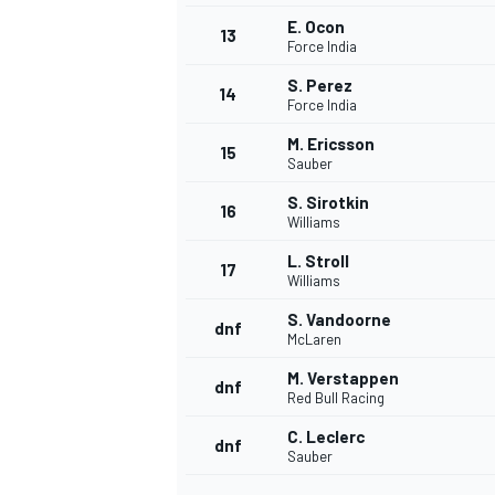
E. Ocon
13
Force India
S. Perez
14
Force India
M. Ericsson
15
Sauber
S. Sirotkin
16
Williams
L. Stroll
17
Williams
S. Vandoorne
dnf
McLaren
M. Verstappen
dnf
Red Bull Racing
C. Leclerc
dnf
Sauber