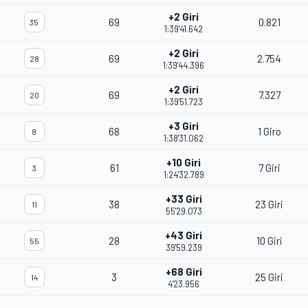
+2 Giri
69
0.821
35
1:39'41.642
+2 Giri
69
2.754
28
1:39'44.396
+2 Giri
69
7.327
20
1:39'51.723
+3 Giri
68
1 Giro
8
1:38'31.062
+10 Giri
61
7 Giri
3
1:24'32.789
+33 Giri
38
23 Giri
11
55'29.073
+43 Giri
28
10 Giri
55
39'59.239
+68 Giri
3
25 Giri
14
4'23.956