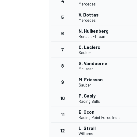
4
Mercedes
V. Bottas
5
Mercedes
N. Hulkenberg
6
Renault F1 Team
C. Leclerc
7
Sauber
S. Vandoorne
8
McLaren
M. Ericsson
9
Sauber
P. Gasly
10
Racing Bulls
E. Ocon
11
Racing Point Force India
L. Stroll
MONOPOSTO
12
Williams