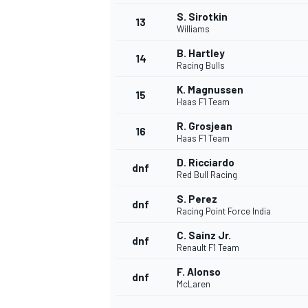
S. Sirotkin
13
Williams
B. Hartley
14
Racing Bulls
K. Magnussen
15
Haas F1 Team
R. Grosjean
16
Haas F1 Team
D. Ricciardo
dnf
Red Bull Racing
S. Perez
dnf
Racing Point Force India
C. Sainz Jr.
dnf
Renault F1 Team
F. Alonso
dnf
McLaren