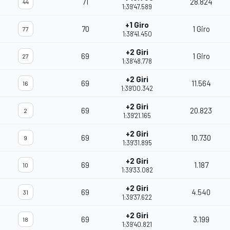
71
28.824
44
1:39'47.589
+1 Giro
70
1 Giro
77
1:38'41.450
+2 Giri
69
1 Giro
27
1:38'48.778
+2 Giri
69
11.564
16
1:39'00.342
+2 Giri
69
20.823
2
1:39'21.165
+2 Giri
69
10.730
9
1:39'31.895
+2 Giri
69
1.187
10
1:39'33.082
+2 Giri
69
4.540
31
1:39'37.622
+2 Giri
69
3.199
18
1:39'40.821