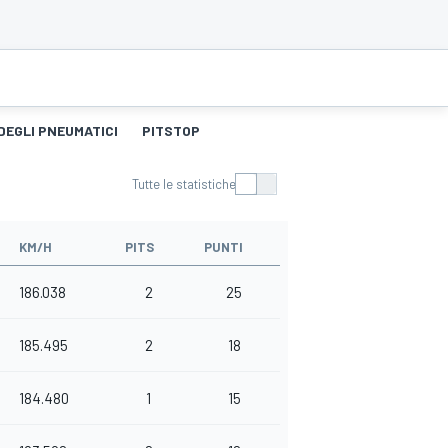
DEGLI PNEUMATICI
PITSTOP
Tutte le statistiche
KM/H
PITS
PUNTI
186.038
2
25
185.495
2
18
184.480
1
15