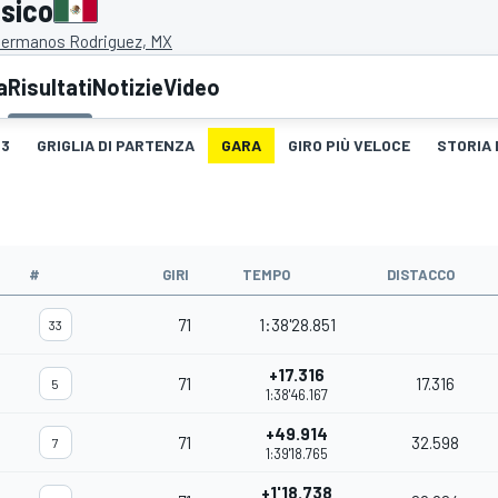
ssico
ermanos Rodriguez, MX
a
Risultati
Notizie
Video
3
GRIGLIA DI PARTENZA
GARA
GIRO PIÙ VELOCE
STORIA 
#
GIRI
TEMPO
DISTACCO
71
1:38'28.851
33
+17.316
71
17.316
5
1:38'46.167
+49.914
71
32.598
7
1:39'18.765
+1'18.738