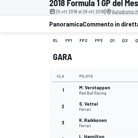
2018 Formula 1 GP del Me
MOTOGP
WEC
|
25 ott 2018 al 28 ott 2018
Autodromo H
Panoramica
Commento in dirett
EL
FP1
FP2
FP3
Q1
Q2
Q
GARA
CLA
PILOTA
WRC
M. Verstappen
1
Red Bull Racing
S. Vettel
2
Ferrari
K. Raikkonen
3
Ferrari
L. Hamilton